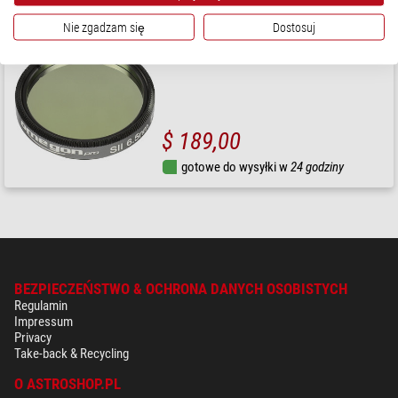
Nie zgadzam się
Dostosuj
Omegon
Filtry Filtr Pro SII 7nm 1,25"
$ 189,00
gotowe do wysyłki w
24 godziny
BEZPIECZEŃSTWO & OCHRONA DANYCH OSOBISTYCH
Regulamin
Impressum
Privacy
Take-back & Recycling
O ASTROSHOP.PL