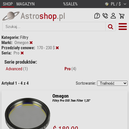
SHOP
MAGAZYN
%SALE%
PL / $
Kategorie:
Filtry
Marki:
Omegon
Przedziały cenowe:
170 - 230 $
Seria:
Pro
Serie produktów:
Advanced
(1)
Pro
(4)
Artykuł 1 - 4 z 4
Sortowanie:
Omegon
Filtry Pro OIII 7nm Filter 1,25"