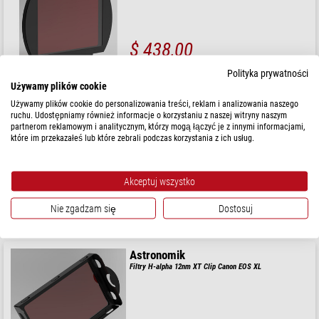
$ 438,00
gotowe do wysyłki w
1-2 tygodni
Polityka prywatności
Używamy plików cookie
Używamy plików cookie do personalizowania treści, reklam i analizowania naszego
Astronomik
ruchu. Udostępniamy również informacje o korzystaniu z naszej witryny naszym
Filtry H-alpha 12nm XT Clip Sony alpha 7
partnerom reklamowym i analitycznym, którzy mogą łączyć je z innymi informacjami,
które im przekazałeś lub które zebrali podczas korzystania z ich usług.
Akceptuj wszystko
$ 438,00
Nie zgadzam się
Dostosuj
gotowe do wysyłki w
1-2 tygodni
Astronomik
Filtry H-alpha 12nm XT Clip Canon EOS XL