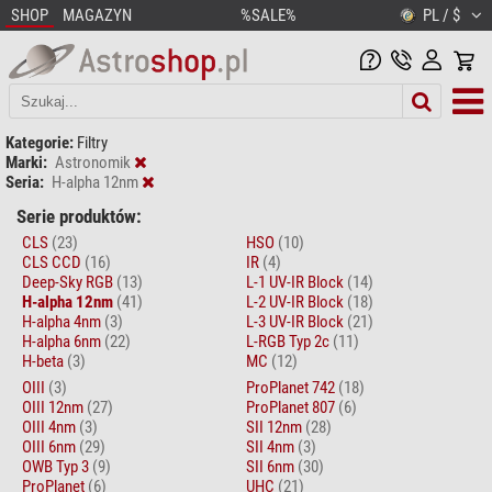
SHOP
MAGAZYN
%SALE%
PL / $
Kategorie:
Filtry
Marki:
Astronomik
Seria:
H-alpha 12nm
Serie produktów:
CLS
(23)
HSO
(10)
CLS CCD
(16)
IR
(4)
Deep-Sky RGB
(13)
L-1 UV-IR Block
(14)
H-alpha 12nm
(41)
L-2 UV-IR Block
(18)
H-alpha 4nm
(3)
L-3 UV-IR Block
(21)
H-alpha 6nm
(22)
L-RGB Typ 2c
(11)
H-beta
(3)
MC
(12)
OIII
(3)
ProPlanet 742
(18)
OIII 12nm
(27)
ProPlanet 807
(6)
OIII 4nm
(3)
SII 12nm
(28)
OIII 6nm
(29)
SII 4nm
(3)
OWB Typ 3
(9)
SII 6nm
(30)
ProPlanet
(6)
UHC
(21)