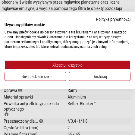
obecna w świetle wysyłanym przez mgławice planetarne oraz liczne
mgławice emisyjne, a więc za pomocą tego filtra te obiekty pozostają
doskonale widoczne, podczas gdy tło nieba ulega silnemu przyciemnieniu.
Polityka prywatności
Mocne zwiększenie kontrastu powoduje, że słabe obiekty mogą być
Używamy plików cookie
dostrzeżone.
Używamy plików cookie do personalizowania treści, reklam i analizowania naszego
pokaż więcej...
ruchu. Udostępniamy również informacje o korzystaniu z naszej witryny naszym
Astrofotografia:
ten filtr daje najlepsze rezultaty w połączeniu z kamerami
partnerom reklamowym i analitycznym, którzy mogą łączyć je z innymi informacjami,
monochromatycznymi. W idealnej opcji zaleca się łączenie obrazów
które im przekazałeś lub które zebrali podczas korzystania z ich usług.
wykonanych przez filtr O III z obrazami wykjonanymi dodatkowo przez filtry
DANE TECHNICZNE
H-alfa oraz S II. W ten sposób powstają obraz w doskonały spoób
uwypuklające w wyraźny i kontrastowy sposób struktury mgławic.
Akceptuj wszystko
Wydajność
Filtr liniowy o
szerokości pół wartości 6,5 nanometra
, zalecany do
bardzo
Nie zgadzam się
Dostosuj
Centralna długość fali (nm)
500,7
szybkich systemów optycznych od f/3,4 do f/1,8
, na przykład do optyki
Szerokość połówkowa (nm)
6,5
Celestron RASA lub innych bardzo szybkich astrografów.
Oprawa
Ramy
Materiał oprawki
Aluminium
Zoptymalizowane pod kątem CMOS filtry
firmy Baader charakteryzują się
Powłoka antyrefleksyjna układu
Reflex-Blocker™
zwiększonym kontrastem
optycznego
węższą szerokością połówkową (FWHM)
Przeznaczony dla...
f/3,4 - f/1,8
powłoki Reflex-Blocker™
, zapewniające maksymalną niewrażliwość na
Gęstość filtra (mm)
odbicia wsteczne z pobliskiej optyki pomocniczej, nawet w najbardziej
2
niesprzyjających warunkach
Rozmiar filtra (mm)
65 x 65