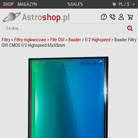
SHOP
MAGAZYN
%SALE%
PL / $
Filtry
>
Filtry mgławicowe
>
Filtr OIII
>
Baader
>
f/2 Highspeed
> Baader Filtry
OIII CMOS f/2 Highspeed 65x65mm