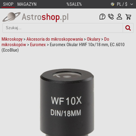
SHOP
MAGAZYN
%SALE%
PL / $
Mikroskopy
>
Akcesoria do mikroskopowania
>
Okulary
>
Do
mikroskopów
>
Euromex
> Euromex Okular HWF 10x/18 mm, EC.6010
(EcoBlue)