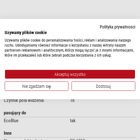
Polityka prywatności
Używamy plików cookie
pokaż więcej...
Używamy plików cookie do personalizowania treści, reklam i analizowania naszego
ruchu. Udostępniamy również informacje o korzystaniu z naszej witryny naszym
partnerom reklamowym i analitycznym, którzy mogą łączyć je z innymi informacjami,
które im przekazałeś lub które zebrali podczas korzystania z ich usług.
DANE TECHNICZNE
Optyka
Akceptuj wszystko
Powiększenie
10
Nie zgadzam się
Dostosuj
Wydajność
Czynnik pola widzenia
18
pasujący do
EcoBlue
tak
Inne