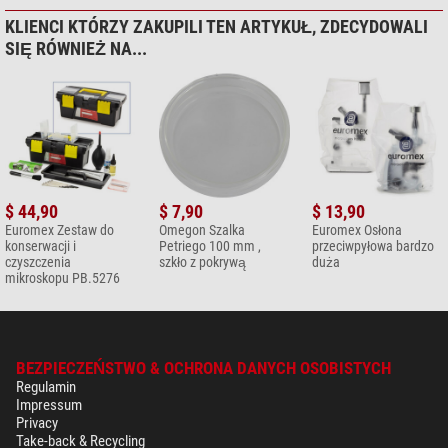
KLIENCI KTÓRZY ZAKUPILI TEN ARTYKUŁ, ZDECYDOWALI
SIĘ RÓWNIEŻ NA...
$ 44,90
$ 7,90
$ 13,90
Euromex Zestaw do
Omegon Szalka
Euromex Osłona
konserwacji i
Petriego 100 mm ,
przeciwpyłowa bardzo
czyszczenia
szkło z pokrywą
duża
mikroskopu PB.5276
BEZPIECZEŃSTWO & OCHRONA DANYCH OSOBISTYCH
Regulamin
Impressum
Privacy
Take-back & Recycling