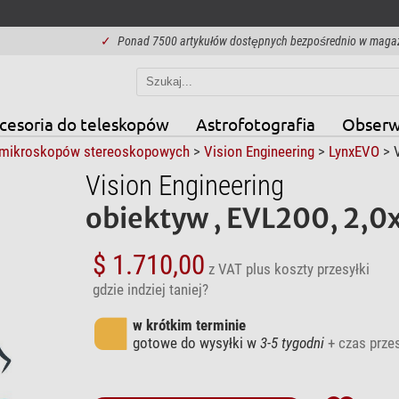
✓
Ponad 7500 artykułów dostępnych bezpośrednio w maga
cesoria do teleskopów
Astrofotografia
Obserw
mikroskopów stereoskopowych
>
Vision Engineering
>
LynxEVO
> V
Vision Engineering
obiektyw , EVL200, 2,0
$ 1.710,00
z VAT
plus koszty przesyłki
gdzie indziej taniej?
w krótkim terminie
gotowe do wysyłki w
3-5 tygodni
+ czas przes