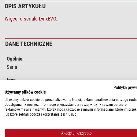
OPIS ARTYKUŁU
Więcej o serialu LynxEVO...
DANE TECHNICZNE
Ogólnie
Seria
Inne
Numer produktu dostawcy
Polityka pryw
Używamy plików cookie
Używamy plików cookie do personalizowania treści, reklam i analizowania naszego ruchu
Udostępniamy również informacje o korzystaniu z naszej witryny naszym partnerom
BEZPIECZEŃSTWO PRODUKTÓW
reklamowym i analitycznym, którzy mogą łączyć je z innymi informacjami, które im przek
lub które zebrali podczas korzystania z ich usług.
Producent:
Vision Engineering Ltd., Anton-Pendele-Str. 3, 82275
Akceptuj wszystko