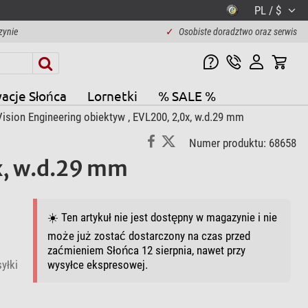
PL / $
zynie
✓
Osobiste doradztwo oraz serwis
acje Słońca
Lornetki
% SALE %
ision Engineering obiektyw , EVL200, 2,0x, w.d.29 mm
Numer produktu: 68658
x, w.d.29 mm
☀️ Ten artykuł nie jest dostępny w magazynie i nie
może już zostać dostarczony na czas przed
zaćmieniem Słońca 12 sierpnia, nawet przy
yłki
wysyłce ekspresowej.