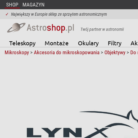
SHOP
MAGAZYN
✓
Największy w Europie sklep ze sprzętem astronomicznym
Twój partner w astronomii
Teleskopy
Montaże
Okulary
Filtry
Ak
Mikroskopy
>
Akcesoria do mikroskopowania
>
Objektywy
>
Do 