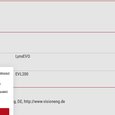
LynxEVO
EVL200
atności
.
azałeś
 Emmering, DE, http://www.visioneng.de