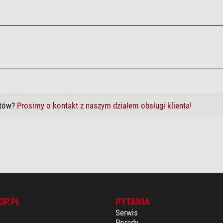
któw?
Prosimy o kontakt z naszym działem obsługi klienta!
OP.PL
PYTANIA
Serwis
Porady