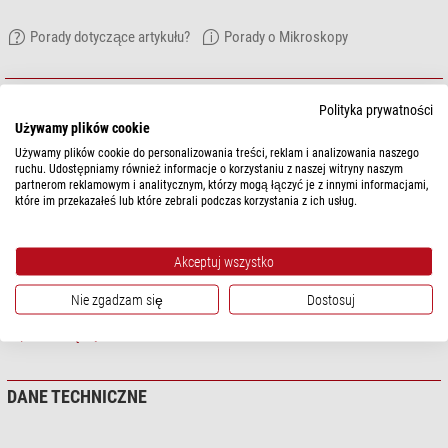
Porady dotyczące artykułu?
Porady o Mikroskopy
OPIS ARTYKUŁU
Polityka prywatności
Używamy plików cookie
Preparaty mikroskopowe
Używamy plików cookie do personalizowania treści, reklam i analizowania naszego
ruchu. Udostępniamy również informacje o korzystaniu z naszej witryny naszym
Podstawowym elementem systemu są cztery serie preparatów
partnerom reklamowym i analitycznym, którzy mogą łączyć je z innymi informacjami,
mikroskopowych A, B, C i D. Serie są uporządkowane systematycznie i
które im przekazałeś lub które zebrali podczas korzystania z ich usług.
skomponowane w taki sposób, że jedna opiera się na poprzedniej i stanowi
rozszerzenie zakresu materiału poprzedniej serii. Każdy preparat został
starannie wybrany i sprawdzony pod kątem wartości dydaktycznej. Przy
Akceptuj wszystko
wyborze preparatów preferowano te, które są typowe dla danej grupy
zwierząt lub roślin. Materiał jest obszerny, dzięki czemu nauczyciel może
Nie zgadzam się
Dostosuj
wybierać i urozmaicać zajęcia. Preparaty mikroskopowe LIEDER są
pokaż więcej...
produkowane w naszych laboratoriach pod kierownictwem naukowym. Są
one wynikiem wieloletniego doświadczenia we wszystkich dziedzinach
techniki preparacji. Preparaty mikroskopowe są wykonywane przez
DANE TECHNICZNE
doświadczonych specjalistów, a technika cięcia i grubość przekrojów są
dostosowane do obiektów. Spośród wielu metod barwienia stosowanych w
mikroskopii wybieramy te, które zapewniają wyraźne i kontrastowe