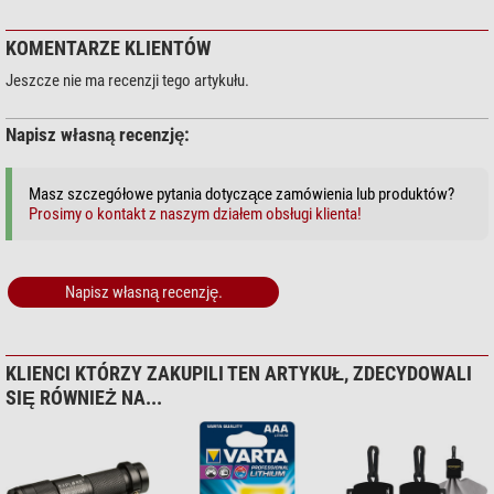
oznacza, że baterii i akumulatorów nie wolno wyrzucać wraz z odpadami
komunalnymi.
KOMENTARZE KLIENTÓW
Pod tym znakiem znajdują się dodatkowo następujące symbole o
następującym znaczeniu:
Jeszcze nie ma recenzji tego artykułu.
Pb: bateria zawiera ołów
Napisz własną recenzję:
Cd: bateria zawiera kadm
Hg: bateria zawiera rtęć
Masz szczegółowe pytania dotyczące zamówienia lub produktów?
Prosimy o kontakt z naszym działem obsługi klienta!
Napisz własną recenzję.
KLIENCI KTÓRZY ZAKUPILI TEN ARTYKUŁ, ZDECYDOWALI
SIĘ RÓWNIEŻ NA...