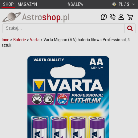
SHOP
MAGAZYN
%SALE%
PL / $
Inne
>
Baterie
>
Varta
> Varta Mignon (AA) bateria litowa Professional, 4
sztuki