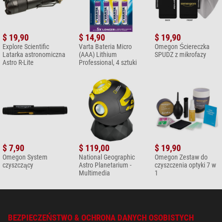
$ 19,90
$ 14,90
$ 19,90
Explore Scientific
Varta Bateria Micro
Omegon Ściereczka
Latarka astronomiczna
(AAA) Lithium
SPUDZ z mikrofazy
Astro R-Lite
Professional, 4 sztuki
$ 7,90
$ 119,00
$ 19,90
Omegon System
National Geographic
Omegon Zestaw do
czyszczący
Astro Planetarium -
czyszczenia optyki 7 w
Multimedia
1
BEZPIECZEŃSTWO & OCHRONA DANYCH OSOBISTYCH