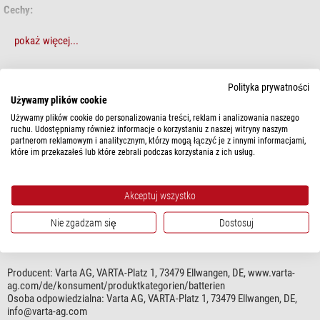
Cechy:
napięcie: 1,5V,
pokaż więcej...
średnica: 14,0 mm,
wysokość: 50,5 mm,
rodzaj: podstawowa litowa CardPower (LI/IRON DI),
DANE TECHNICZNE
Polityka prywatności
oznaczenie: Mignon,
Używamy plików cookie
oznaczenia alternatywne: AA, LR06, MN1500, V1500PX.
Używamy plików cookie do personalizowania treści, reklam i analizowania naszego
Wydajność
ruchu. Udostępniamy również informacje o korzystaniu z naszej witryny naszym
Informacja zgodnie z §18 BattG:
Typ baterii
Mignon (AA, LR6)
partnerom reklamowym i analitycznym, którzy mogą łączyć je z innymi informacjami,
Struktura
Dwutlenek litowo-manganowy
które im przekazałeś lub które zebrali podczas korzystania z ich usług.
Baterie i akumulatory nie mogą być wyrzucane wraz z odpadami
Napięcie
1,5
komunalnymi, ale
są Państwo zobowiązani do zwrotu zużytych baterii
Pojemność (mAh)
2900
i akumulatorów.
Akceptuj wszystko
W zestawie
4
Zużyte baterie i akumulatory mogą zawierać substancje szkodliwe,
które w przypadku nieprawidłowego przechowywania lub utylizacji
Nie zgadzam się
Dostosuj
mogą być szkodliwe dla środowiska lub zdrowia.
BEZPIECZEŃSTWO PRODUKTÓW
Zużyte baterie i akumulatory można odesłać do nas (proszę nie
zapomnieć o opłaceniu przesyłki) lub bezpłatnie zwrócić w najbliższym
Producent:
Varta AG, VARTA-Platz 1, 73479 Ellwangen, DE, www.varta-
miejscu (np. w sklepie, w gminnym punkcie zbiórki lub w naszym lokalu).
ag.com/de/konsument/produktkategorien/batterien
Osoba odpowiedzialna:
Varta AG, VARTA-Platz 1, 73479 Ellwangen, DE,
Znak z przekreśloną pojemnikiem na śmieci (zgodnie z §17 BattG)
info@varta-ag.com