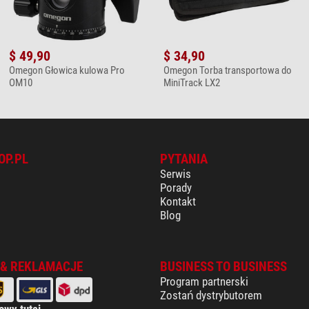
$ 49,90
$ 34,90
Omegon Głowica kulowa Pro
Omegon Torba transportowa do
OM10
MiniTrack LX2
OP.PL
PYTANIA
Serwis
Porady
Kontakt
Blog
 & REKLAMACJE
BUSINESS TO BUSINESS
Program partnerski
Zostań dystrybutorem
owy tutaj