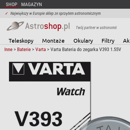
SHOP
MAGAZYN
✓
Największy w Europie sklep ze sprzętem astronomicznym
Twój partner w astronomii
Teleskopy
Montaże
Okulary
Filtry
Ak
Inne
>
Baterie
>
Varta
> Varta Bateria do zegarka V393 1.55V