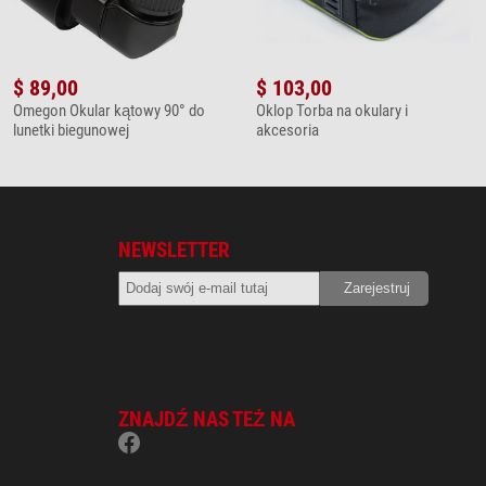
$ 89,00
$ 103,00
Omegon Okular kątowy 90° do
Oklop Torba na okulary i
lunetki biegunowej
akcesoria
NEWSLETTER
ZNAJDŹ NAS TEŻ NA