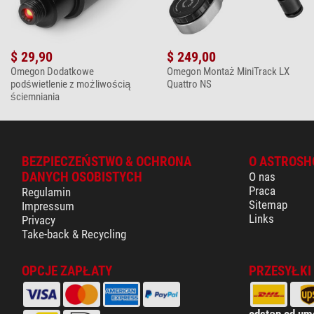
$ 29,90
$ 249,00
Omegon Dodatkowe
Omegon Montaż MiniTrack LX
podświetlenie z możliwością
Quattro NS
ściemniania
BEZPIECZEŃSTWO & OCHRONA
O ASTROSH
DANYCH OSOBISTYCH
O nas
Praca
Regulamin
Sitemap
Impressum
Links
Privacy
Take-back & Recycling
OPCJE ZAPŁATY
PRZESYŁKI
odstąp od um