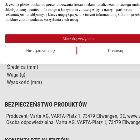
DANE TECHNICZNE
Używamy plików cookie do personalizowania treści, reklam i analizowania naszego ruchu
Udostępniamy również informacje o korzystaniu z naszej witryny naszym partnerom
reklamowym i analitycznym, którzy mogą łączyć je z innymi informacjami, które im przek
lub które zebrali podczas korzystania z ich usług.
Wydajność
Pojemność (mAh)
Napięcie
Akceptuj wszystko
Typ baterii
Nie zgadzam się
Dostosuj
Ogólnie
Średnica (mm)
Waga (g)
Wysokość (mm)
BEZPIECZEŃSTWO PRODUKTÓW
Producent:
Varta AG, VARTA-Platz 1, 73479 Ellwangen, DE, www
Osoba odpowiedzialna:
Varta AG, VARTA-Platz 1, 73479 Ellwang