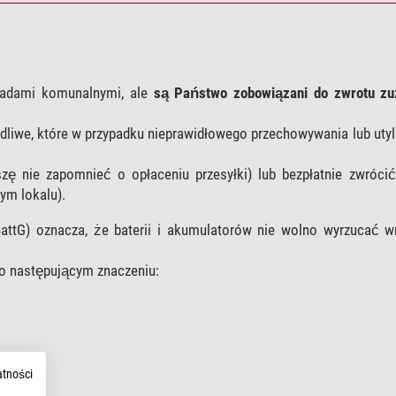
padami komunalnymi, ale
są Państwo zobowiązani do zwrotu zuż
dliwe, które w przypadku nieprawidłowego przechowywania lub utyl
zę nie zapomnieć o opłaceniu przesyłki) lub bezpłatnie zwróci
ym lokalu).
attG) oznacza, że baterii i akumulatorów nie wolno wyrzucać 
o następującym znaczeniu:
atności