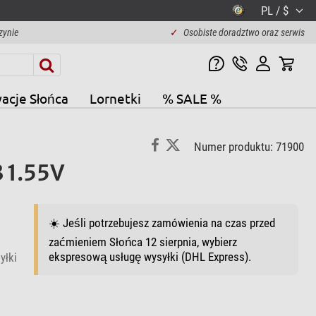
PL / $
zynie
✓
Osobiste doradztwo oraz serwis
acje Słońca
Lornetki
% SALE %
Numer produktu: 71900
 1.55V
☀️ Jeśli potrzebujesz zamówienia na czas przed
zaćmieniem Słońca 12 sierpnia, wybierz
ekspresową usługę wysyłki (DHL Express).
yłki