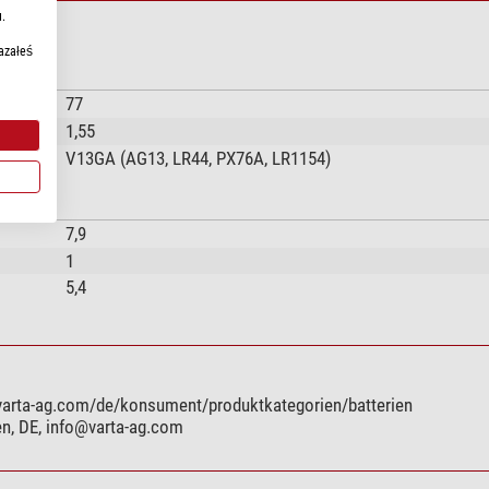
.
azałeś
77
1,55
V13GA (AG13, LR44, PX76A, LR1154)
7,9
1
5,4
.varta-ag.com/de/konsument/produktkategorien/batterien
en, DE,
info@varta-ag.com