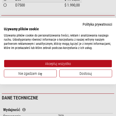
D7500
$ 1.990,00
OPIS ARTYKUŁU
Polityka prywatności
Używamy plików cookie
Mała litera "a" oznacza - zmodyfikowany do astrofotografii: fabrycznie
aparat wyposażony jest w fitr, który mocno ograniczna transmisję światła
Używamy plików cookie do personalizowania treści, reklam i analizowania naszego
ruchu. Udostępniamy również informacje o korzystaniu z naszej witryny naszym
czerwonego, aby odwzorowanie kolorów było możliwie wiernie zbliżone
partnerom reklamowym i analitycznym, którzy mogą łączyć je z innymi informacjami,
do widzenia ludzkiego oka. W zastosowaniach astronomicznych jest to
które im przekazałeś lub które zebrali podczas korzystania z ich usług.
problem, gdyż w tym zakresie długości fali znajduje się linia emisyjna
zjonizowanego wodoru
H-alfa.
Światło tej linii emitowane jest przez
mgławice wodorowe. Do zastoswań astronomicznych, ten filtr jest
Akceptuj wszystko
usuwany.
Nie zgadzam się
Dostosuj
Wersja modyfikowana do celów astrofotografii wyróżnia się dużo wyższą
pokaż więcej...
czułością na barwę czerwoną - tam, gdzie znajduje się linia emisyjna H-
alfa. Dzięki takiemu zabiegowi, wodorowe mgławice emisyjne są znacznie
łatwiejsze do fotografowania. Ponieważ często są to obiekty o znacznych
DANE TECHNICZNE
rozmiarach, możliwe jest tu pełne wykorzystanie potencjału aparatów
cyfrowych z matrycami pełnoklatkowymi.
Wydajność
Zalety modyfikowanych aparatów cyfrowych w astrofotografii: