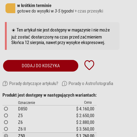
w krótkim terminie
gotowe do wysyłki w
3-5 tygodni
+ czas przesyłki
☀️ Ten artykuł nie jest dostępny w magazynie i nie może
już zostać dostarczony na czas przed zaćmieniem
Słońca 12 sierpnia, nawet przy wysyłce ekspresowej.
DODAJ DO KOSZYKA
Porady dotyczące artykułu?
Porady o Astrofotografia
Produkt jest dostępny w następujących wariantach:
Cena
Oznaczenie
D850
$ 4.160,00
Z5
$ 2.650,00
Z6
$ 2.880,00
Z6 II
$ 3.560,00
Z50
$ 1.760,00