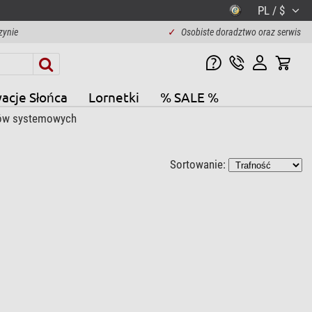
PL / $
zynie
✓
Osobiste doradztwo oraz serwis
acje Słońca
Lornetki
% SALE %
tów systemowych
Sortowanie: