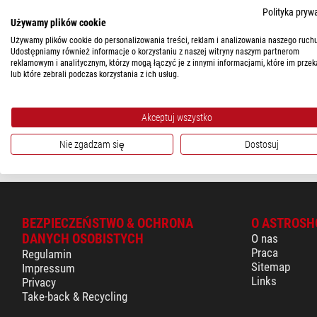
MARKI
Polityka pryw
Używamy plików cookie
Losmandy
(1)
Losmandy
Używamy plików cookie do personalizowania treści, reklam i analizowania naszego ruchu
DOSTĘPNOŚĆ
Udostępniamy również informacje o korzystaniu z naszej witryny naszym partnerom
Uchwyt aparatu DVCM-2 z
reklamowym i analitycznym, którzy mogą łączyć je z innymi informacjami, które im przek
w krótkim terminie
(1)
lub które zebrali podczas korzystania z ich usług.
$ 325,00
gotowe do wysy
Akceptuj wszystko
tygodni
Nie zgadzam się
Dostosuj
BEZPIECZEŃSTWO & OCHRONA
O ASTROSH
DANYCH OSOBISTYCH
O nas
Praca
Regulamin
Sitemap
Impressum
Links
Privacy
Take-back & Recycling