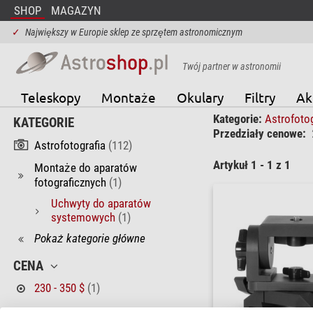
SHOP
MAGAZYN
✓
Największy w Europie sklep ze sprzętem astronomicznym
Twój partner w astronomii
Teleskopy
Montaże
Okulary
Filtry
Ak
Kategorie:
Astrofoto
KATEGORIE
Przedziały cenowe:
Astrofotografia
(112)
Artykuł 1 - 1 z 1
Montaże do aparatów
fotograficznych
(1)
Uchwyty do aparatów
systemowych
(1)
Pokaż kategorie główne
CENA
230 - 350 $
(1)