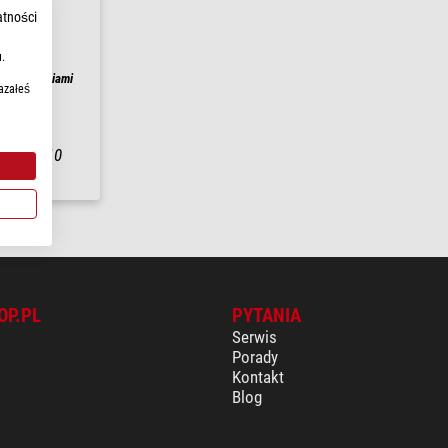
atności
.
 trzema osiami
azałeś
łki w
6-10
OP.PL
PYTANIA
Serwis
Porady
Kontakt
Blog