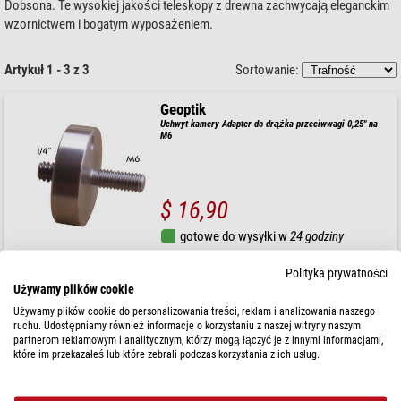
Dobsona. Te wysokiej jakości teleskopy z drewna zachwycają eleganckim
wzornictwem i bogatym wyposażeniem.
Artykuł 1 - 3 z 3
Sortowanie:
Geoptik
Uchwyt kamery Adapter do drążka przeciwwagi 0,25" na
M6
$ 16,90
gotowe do wysyłki w
24 godziny
Polityka prywatności
Geoptik
Używamy plików cookie
Uchwyt kamery Piggyback Vixen-Style SCT 230/270mm
Używamy plików cookie do personalizowania treści, reklam i analizowania naszego
ruchu. Udostępniamy również informacje o korzystaniu z naszej witryny naszym
partnerom reklamowym i analitycznym, którzy mogą łączyć je z innymi informacjami,
które im przekazałeś lub które zebrali podczas korzystania z ich usług.
$ 81,00