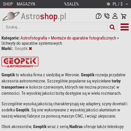
SHOP
MAGAZYN
%SALE%
PL / $
Kategorie:
Astrofotografia
>
Montaże do aparatów fotograficznych
>
Uchwyty do aparatów systemowych
Marki:
Geoptik
Geoptik
to włoska firma z siedzibą w Weronie.
Geoptik
rozwija przydatne
akcesoria astronomiczne. Szczególnie popularne są wyściełane
torby
transportowe
w kolorze czerwonym, których nie można przeoczyć w
ciemności. Te wysokiej jakości torby dostępne są w wielu rozmiarach.
Szczególnie wysoką jakością charakteryzują się adaptery, szyny dovetail i
sodełka
Geoptik
. Są one wykonywane z wysokiej jakości aluminium w
naszej własnej fabryce za pomocą maszyn CNC, i wciąż ulepszane.
Obok akcesoriów,
Geoptik
wraz z serią
Nadirus
oferuje także teleskopy