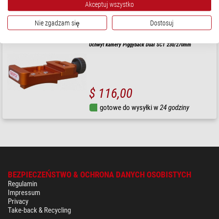
Akceptuj wszystko
Dostępny od
01.10.2026
Nie zgadzam się
Dostosuj
Geoptik
Uchwyt kamery Piggyback Dual SCT 230/270mm
$ 116,00
gotowe do wysyłki w
24 godziny
BEZPIECZEŃSTWO & OCHRONA DANYCH OSOBISTYCH
Regulamin
Impressum
Privacy
Take-back & Recycling