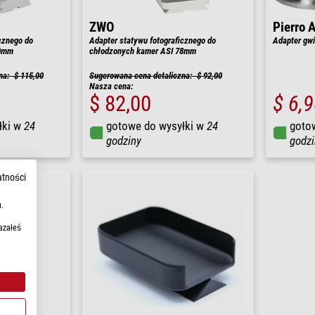
ZWO
Pierro 
cznego do
Adapter statywu fotograficznego do
Adapter gwi
90mm
chłodzonych kamer ASI 78mm
na: $ 115,00
Sugerowana cena detaliczna: $ 92,00
Nasza cena:
$ 82,00
$ 6,
łki w
24
gotowe do wysyłki w
24
goto
godziny
godzi
atności
.
azałeś