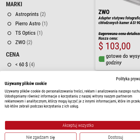
MARKI
ZWO
Astroprints
(2)
Adapter statywu fotografi
chłodzonych kamer ASI 
Pierro Astro
(1)
TS Optics
(1)
Sugerowana cena detalicz
Nasza cena:
ZWO
(2)
$ 103,00
CENA
gotowe do wysy
godziny
< 60 $
(4)
60 - 120 $
(2)
Polityka pryw
Używamy plików cookie
DOSTĘPNOŚĆ
Używamy plików cookie do personalizowania treści, reklam i analizowania naszego ruchu
w magazynie
(4)
Udostępniamy również informacje o korzystaniu z naszej witryny naszym partnerom
reklamowym i analitycznym, którzy mogą łączyć je z innymi informacjami, które im przek
w krótkim terminie
(2)
lub które zebrali podczas korzystania z ich usług.
Akceptuj wszystko
Nie zgadzam się
Dostosuj