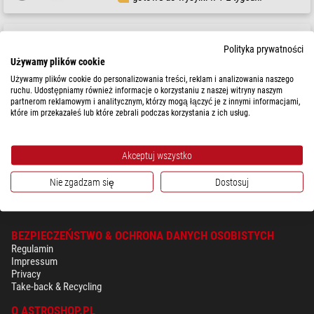
Celestron
Polityka prywatności
Adapter/uchwyt smartfona NexYZ
Używamy plików cookie
Używamy plików cookie do personalizowania treści, reklam i analizowania naszego
ruchu. Udostępniamy również informacje o korzystaniu z naszej witryny naszym
( 5 / 5 )
partnerom reklamowym i analitycznym, którzy mogą łączyć je z innymi informacjami,
które im przekazałeś lub które zebrali podczas korzystania z ich usług.
$ 80,00
gotowe do wysyłki w
24 godziny
Akceptuj wszystko
Nie zgadzam się
Dostosuj
BEZPIECZEŃSTWO & OCHRONA DANYCH OSOBISTYCH
Regulamin
Impressum
Privacy
Take-back & Recycling
O ASTROSHOP.PL