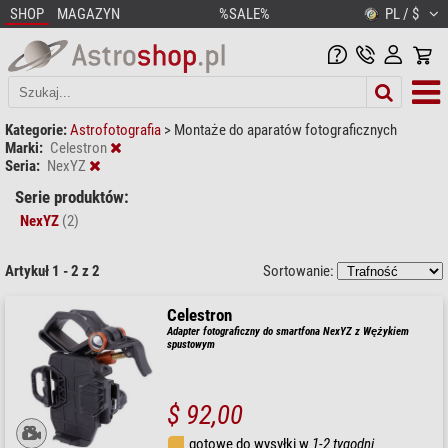
SHOP
MAGAZYN
%SALE%
PL / $
Kategorie:
Astrofotografia
>
Montaże do aparatów fotograficznych
Marki:
Celestron
Seria:
NexYZ
Serie produktów:
NexYZ
(2)
Artykuł 1 - 2 z 2
Sortowanie:
Celestron
Adapter fotograficzny do smartfona NexYZ z Wężykiem
spustowym
$ 92,00
gotowe do wysyłki w
1-2 tygodni