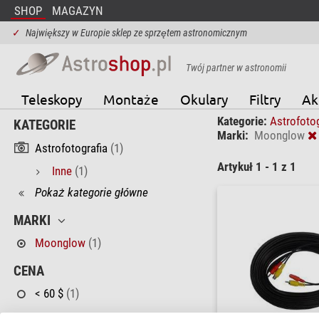
SHOP
MAGAZYN
✓
Największy w Europie sklep ze sprzętem astronomicznym
Twój partner w astronomii
Teleskopy
Montaże
Okulary
Filtry
Ak
Kategorie:
Astrofoto
KATEGORIE
Marki:
Moonglow
Astrofotografia
(1)
Artykuł 1 - 1 z 1
Inne
(1)
Pokaż kategorie główne
MARKI
Moonglow
(1)
CENA
< 60 $
(1)