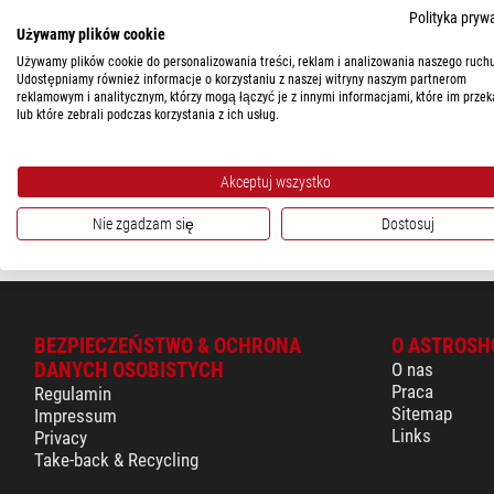
DOSTĘPNOŚĆ
Polityka pryw
Używamy plików cookie
w magazynie
(1)
Moonglow
Używamy plików cookie do personalizowania treści, reklam i analizowania naszego ruchu
Udostępniamy również informacje o korzystaniu z naszej witryny naszym partnerom
Przedłużacz 18m
reklamowym i analitycznym, którzy mogą łączyć je z innymi informacjami, które im przek
lub które zebrali podczas korzystania z ich usług.
$ 55,00
gotowe do wysy
Akceptuj wszystko
godziny
Nie zgadzam się
Dostosuj
BEZPIECZEŃSTWO & OCHRONA
O ASTROSH
DANYCH OSOBISTYCH
O nas
Praca
Regulamin
Sitemap
Impressum
Links
Privacy
Take-back & Recycling