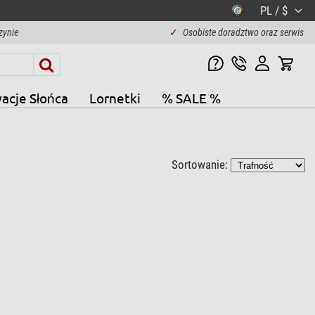
PL / $
zynie
✓
Osobiste doradztwo oraz serwis
acje Słońca
Lornetki
% SALE %
Sortowanie: