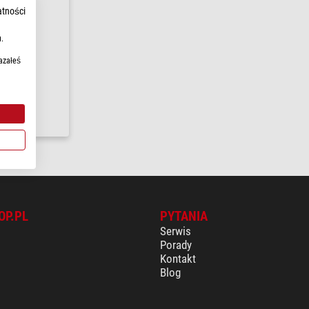
atności
.
azałeś
łki w
24
OP.PL
PYTANIA
Serwis
Porady
Kontakt
Blog