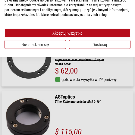
Używamy plików cookie do personalizowania treści, reklam i analizowania naszego
Nasza cena:
ruchu. Udostępniamy również informacje o korzystaniu z naszej witryny naszym
$ 46,90
partnerom reklamowym i analitycznym, którzy mogą łączyć je z innymi informacjami,
które im przekazałeś lub które zebrali podczas korzystania z ich usług.
gotowe do wysyłki w
24 godziny
Akceptuj wszystko
ZWO
Tilter M68
Nie zgadzam się
Dostosuj
Sugerowana cena detaliczna: $ 69,00
Nasza cena:
$ 62,00
gotowe do wysyłki w
24 godziny
ASToptics
Tilter Kolimator uchylny M48 0-10°
$ 115,00