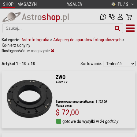
SHOP
MAGAZYN
%SALE%
PL / $
Kategorie:
Astrofotografia
>
Adaptery do aparatów fotograficznych
>
Kołnierz uchylny
Dostępność:
w magazynie
Artykuł 1 - 10 z 10
Sortowanie:
ZWO
Tilter T2
Sugerowana cena detaliczna: $ 103,00
Nasza cena:
$ 72,00
gotowe do wysyłki w
24 godziny