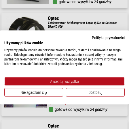
gotowe do wysyłki w
24 godziny
Optec
Telekonwerter Telekompresor Lepus 0,62x do Celestron
EdgeHD 800
Polityka prywatności
Używamy plików cookie
$ 460,00
Używamy plików cookie do personalizowania treści, reklam i analizowania naszego
ruchu. Udostępniamy również informacje o korzystaniu z naszej witryny naszym
gotowe do wysyłki w
24 godziny
partnerom reklamowym i analitycznym, którzy mogą łączyć je z innymi informacjami,
które im przekazałeś lub które zebrali podczas korzystania z ich usług.
Optec
Maska płskiego pola Flat-Man Gen2 for OTA's up to 8-1/8"
Diameter
Akceptuj wszystko
$ 720,00
Nie zgadzam się
Dostosuj
Wyprzedaż:
$ 437,18
gotowe do wysyłki w
24 godziny
Optec