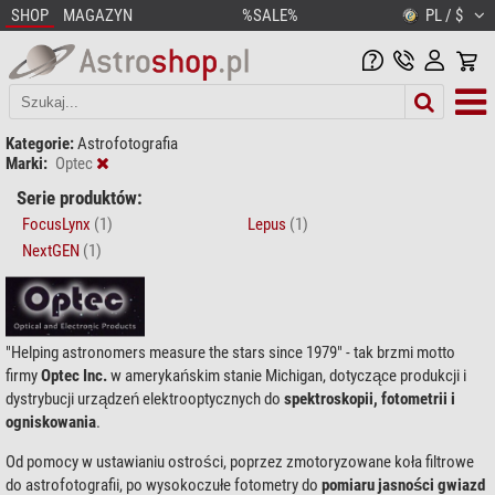
SHOP
MAGAZYN
%SALE%
PL / $
Kategorie:
Astrofotografia
Marki:
Optec
Serie produktów:
FocusLynx
(1)
Lepus
(1)
NextGEN
(1)
"Helping astronomers measure the stars since 1979" - tak brzmi motto
firmy
Optec Inc.
w amerykańskim stanie Michigan, dotyczące produkcji i
dystrybucji urządzeń elektrooptycznych do
spektroskopii, fotometrii i
ogniskowania
.
Od pomocy w ustawianiu ostrości, poprzez zmotoryzowane koła filtrowe
do astrofotografii, po wysokoczułe fotometry do
pomiaru jasności gwiazd