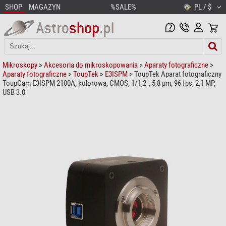
SHOP
MAGAZYN
%SALE%
PL / $
Mikroskopy
>
Akcesoria do mikroskopowania
>
Aparaty fotograficzne
>
Aparaty fotograficzne
>
ToupTek
>
E3ISPM
> ToupTek Aparat fotograficzny
ToupCam E3ISPM 2100A, kolorowa, CMOS, 1/1,2", 5,8 µm, 96 fps, 2,1 MP,
USB 3.0