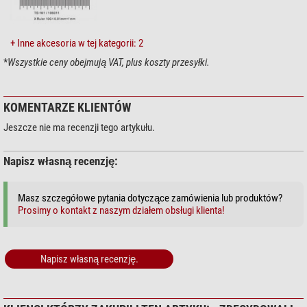
ToupView/ToupLite;
Dziedzina
Kompatybilna z systemami Windows/Linux/Mac OS, Native C/C++,
Medycyna
C#/VB.Net, DirectShow, Twain, LabView
tak
+ Inne akcesoria w tej kategorii: 2
*
Wszystkie ceny obejmują VAT, plus koszty przesyłki.
Zakres dostawy:
Zakres zastosowania
Naturopatia
tak
Aparat fotograficzny; szybki kabel USB 3.0, wtyczka A do wtyczki B,
pozłacany / 2,0 m; płyta CD (sterowniki i oprogramowanie, Ø12cm)
KOMENTARZE KLIENTÓW
Inne
Numer produktu dostawcy
E3ISPM02100KPA-E3
Jeszcze nie ma recenzji tego artykułu.
Napisz własną recenzję:
Masz szczegółowe pytania dotyczące zamówienia lub produktów?
Prosimy o kontakt z naszym działem obsługi klienta!
Napisz własną recenzję.