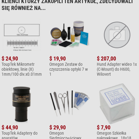
KLIENCI KTÓRZY ZAKUPILI TEN ARTYKUŁ, ZDECYDOWALI
SIĘ RÓWNIEŻ NA...
$ 24,90
$ 19,90
$ 207,00
ToupTek Mikrometr
Omegon Zestaw do
Hund Adapter wideo 1x
obiektowy, linie (X)
czyszczenia optyki 7 w
(C-Mount) do H600,
1mm/100 div.x0.01mm
1
Wilovert
$ 44,90
$ 29,90
$ 7,90
ToupTek Adaptery do
Omegon
Omegon Szkiełka
aparatów
Siedmioczęściowy
nakrywkowe , 18x18