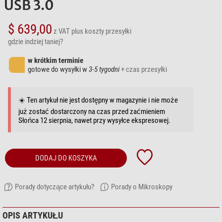
USB 3.0
$ 639,00
z VAT
plus koszty przesyłki
gdzie indziej taniej?
w krótkim terminie
gotowe do wysyłki w
3-5 tygodni
+ czas przesyłki
☀️ Ten artykuł nie jest dostępny w magazynie i nie może
już zostać dostarczony na czas przed zaćmieniem
Słońca 12 sierpnia, nawet przy wysyłce ekspresowej.
DODAJ DO KOSZYKA
Porady dotyczące artykułu?
Porady o Mikroskopy
OPIS ARTYKUŁU