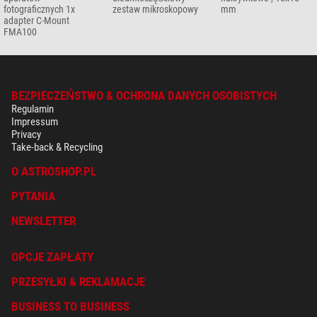
fotograficznych 1x
zestaw mikroskopowy
mm
adapter C-Mount
FMA100
BEZPIECZEŃSTWO & OCHRONA DANYCH OSOBISTYCH
Regulamin
Impressum
Privacy
Take-back & Recycling
O ASTROSHOP.PL
PYTANIA
NEWSLETTER
OPCJE ZAPŁATY
PRZESYŁKI & REKLAMACJE
BUSINESS TO BUSINESS