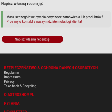
Napisz własną recenzję:
Seria
PLUS
Masz szczegółowe pytania dotyczące zamówienia lub produktów?
Prosimy o kontakt z naszym działem obsługi klienta!
Napisz własną recenzję.
BEZPIECZEŃSTWO & OCHRONA DANYCH OSOBISTYCH
Regulamin
Impressum
Privacy
Take-back & Recycling
O ASTROSHOP.PL
PYTANIA