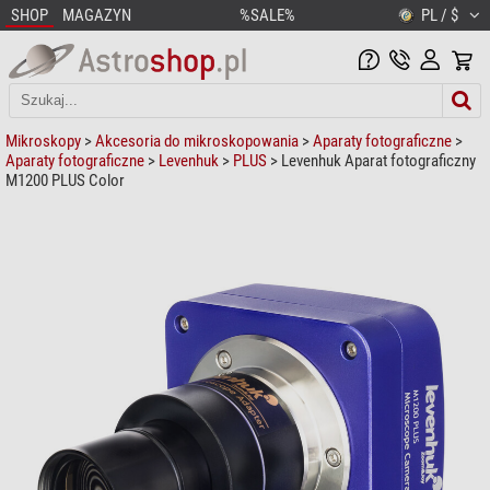
SHOP
MAGAZYN
%SALE%
PL / $
Mikroskopy
>
Akcesoria do mikroskopowania
>
Aparaty fotograficzne
>
Aparaty fotograficzne
>
Levenhuk
>
PLUS
> Levenhuk Aparat fotograficzny
M1200 PLUS Color