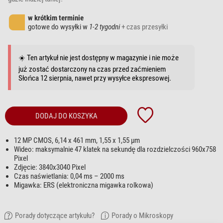
w krótkim terminie
gotowe do wysyłki w
1-2 tygodni
+ czas przesyłki
☀️ Ten artykuł nie jest dostępny w magazynie i nie może
już zostać dostarczony na czas przed zaćmieniem
Słońca 12 sierpnia, nawet przy wysyłce ekspresowej.
DODAJ DO KOSZYKA
12 MP CMOS, 6,14 x 461 mm, 1,55 x 1,55 µm
Wideo: maksymalnie 47 klatek na sekundę dla rozdzielczości 960x758
Pixel
Zdjęcie: 3840x3040 Pixel
Czas naświetlania: 0,04 ms – 2000 ms
Migawka: ERS (elektroniczna migawka rolkowa)
Porady dotyczące artykułu?
Porady o Mikroskopy