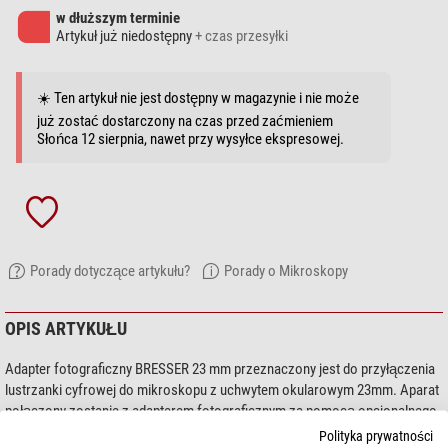
w dłuższym terminie
Artykuł już niedostępny
+ czas przesyłki
☀️ Ten artykuł nie jest dostępny w magazynie i nie może
już zostać dostarczony na czas przed zaćmieniem
Słońca 12 sierpnia, nawet przy wysyłce ekspresowej.
Porady dotyczące artykułu?
Porady o Mikroskopy
OPIS ARTYKUŁU
Adapter fotograficzny BRESSER 23 mm przeznaczony jest do przyłączenia
lustrzanki cyfrowej do mikroskopu z uchwytem okularowym 23mm. Aparat
połączony zostanie z adapterem fotograficznym za pomocą opcjonalnego
pierścienia T2. Przyłączenie do mikroskopu polega na tym, że okular
Polityka prywatności