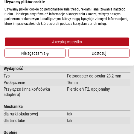
zostanie wyjęty i zamieniony na lustrzankę wraz adapterem. W zależności
Używamy plików cookie
od rodzaju budowy i czujnika lub rozmiaru filmu, może dojść do zacienienia
Używamy plików cookie do personalizowania treści, reklam i analizowania naszego
krawędzi pola obrazu.
ruchu. Udostępniamy również informacje o korzystaniu z naszej witryny naszym
partnerom reklamowym i analitycznym, którzy mogą łączyć je z innymi informacjami,
które im przekazałeś lub które zebrali podczas korzystania z ich usług.
pokaż więcej...
Akceptuj wszystko
Nie zgadzam się
Dostosuj
DANE TECHNICZNE
Wydajność
Typ
Fotoadapter do ocular 23,2 mm
Podłączenie
16mm
Przyłącze (inna końcówka
Pierścień T2, opcjonalny
adapteru)
Mechanika
dla rurki okularowej
tak
dla trinotube
tak
Ogólnie