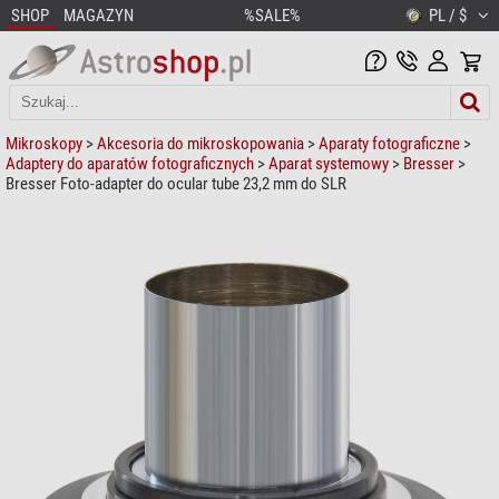
SHOP
MAGAZYN
%SALE%
PL / $
Mikroskopy
>
Akcesoria do mikroskopowania
>
Aparaty fotograficzne
>
Adaptery do aparatów fotograficznych
>
Aparat systemowy
>
Bresser
>
Bresser Foto-adapter do ocular tube 23,2 mm do SLR