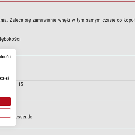
ia. Zaleca się zamawianie wnęki w tym samym czasie co kopuł
łębokości
atności
.
azałeś
15
info@bresser.de