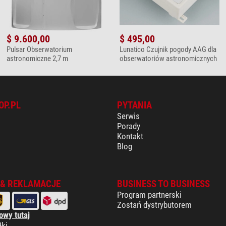
$ 9.600,00
$ 495,00
Pulsar Obserwatorium
Lunatico Czujnik pogody AAG dla
astronomiczne 2,7 m
obserwatoriów astronomicznych
OP.PL
PYTANIA
Serwis
Porady
Kontakt
Blog
 & REKLAMACJE
BUSINESS TO BUSINESS
Program partnerski
Zostań dystrybutorem
owy tutaj
łki