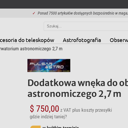
✓
Ponad 7500 artykułów dostępnych bezpośrednio w maga
cesoria do teleskopów
Astrofotografia
Obserw
rwatorium astronomiczego 2,7 m
Dodatkowa wnęka do o
astronomiczego 2,7 m
$ 750,00
z VAT
plus koszty przesyłki
gdzie indziej taniej?
w krótkim terminie