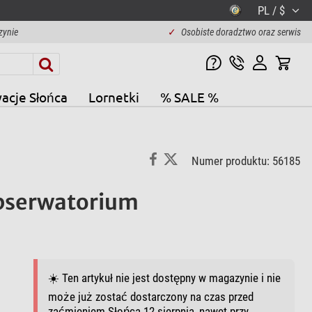
PL / $
zynie
✓
Osobiste doradztwo oraz serwis
acje Słońca
Lornetki
% SALE %
Numer produktu: 56185
bserwatorium
☀️ Ten artykuł nie jest dostępny w magazynie i nie
może już zostać dostarczony na czas przed
zaćmieniem Słońca 12 sierpnia, nawet przy