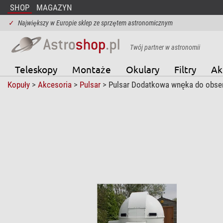
SHOP
MAGAZYN
✓
Największy w Europie sklep ze sprzętem astronomicznym
Twój partner w astronomii
Teleskopy
Montaże
Okulary
Filtry
Ak
Kopuły
>
Akcesoria
>
Pulsar
> Pulsar Dodatkowa wnęka do obse