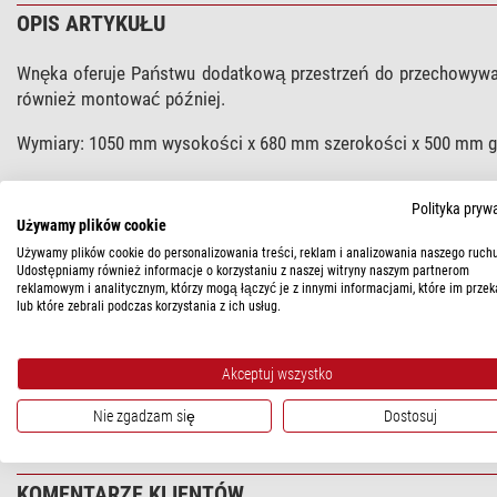
OPIS ARTYKUŁU
Wnęka oferuje Państwu dodatkową przestrzeń do przechowywan
również montować później.
Wymiary: 1050 mm wysokości x 680 mm szerokości x 500 mm g
Polityka pryw
DANE TECHNICZNE
Używamy plików cookie
Używamy plików cookie do personalizowania treści, reklam i analizowania naszego ruchu
Udostępniamy również informacje o korzystaniu z naszej witryny naszym partnerom
Ogólnie
reklamowym i analitycznym, którzy mogą łączyć je z innymi informacjami, które im przek
lub które zebrali podczas korzystania z ich usług.
Ciężar całkowity (kg)
Akceptuj wszystko
BEZPIECZEŃSTWO PRODUKTÓW
Nie zgadzam się
Dostosuj
Producent:
Bresser GmbH, Gutenbergstraße 2, 46414 Rhede, DE,
KOMENTARZE KLIENTÓW