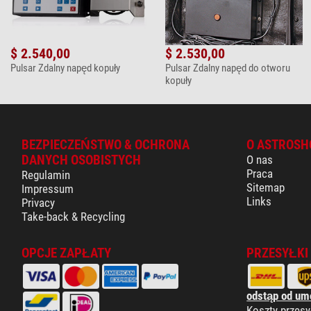
$ 2.540,00
$ 2.530,00
Pulsar Zdalny napęd kopuły
Pulsar Zdalny napęd do otworu
kopuły
BEZPIECZEŃSTWO & OCHRONA
O ASTROSH
DANYCH OSOBISTYCH
O nas
Praca
Regulamin
Sitemap
Impressum
Links
Privacy
Take-back & Recycling
OPCJE ZAPŁATY
PRZESYŁKI
odstąp od um
Koszty przesy