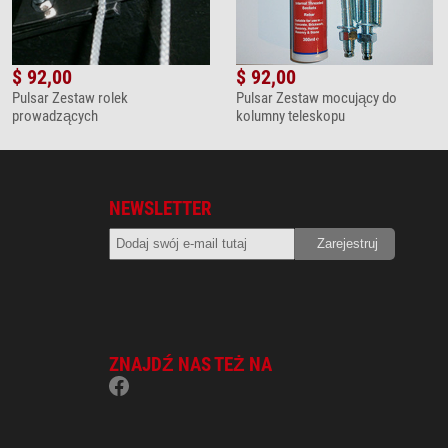
$ 92,00
$ 92,00
Pulsar Zestaw rolek
Pulsar Zestaw mocujący do
prowadzących
kolumny teleskopu
NEWSLETTER
ZNAJDŹ NAS TEŻ NA