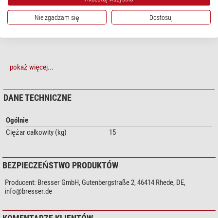
Wymiary: 1050 mm wysokości x 680 mm szerokości x 500 mm głębokości
Nie zgadzam się
Dostosuj
pokaż więcej...
DANE TECHNICZNE
Ogólnie
Ciężar całkowity (kg)
15
BEZPIECZEŃSTWO PRODUKTÓW
Producent:
Bresser GmbH, Gutenbergstraße 2, 46414 Rhede, DE,
info@bresser.de