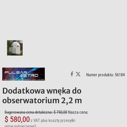
Numer produktu: 56184
Dodatkowa wnęka do
obserwatorium 2,2 m
Sugerowana cena detaliczna: $ 750,00
Nasza cena:
$ 580,00
z VAT
plus koszty przesyłki
gdzie indziej taniej?