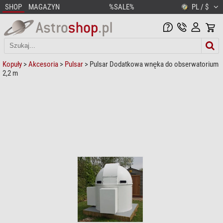
SHOP
MAGAZYN
%SALE%
PL / $
Kopuły
>
Akcesoria
>
Pulsar
> Pulsar Dodatkowa wnęka do obserwatorium
2,2 m