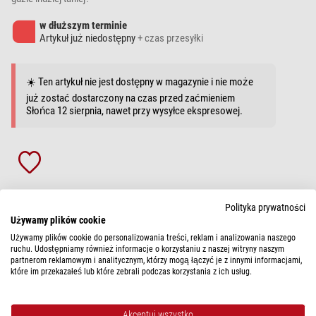
w dłuższym terminie
Artykuł już niedostępny
+ czas przesyłki
☀️ Ten artykuł nie jest dostępny w magazynie i nie może
już zostać dostarczony na czas przed zaćmieniem
Słońca 12 sierpnia, nawet przy wysyłce ekspresowej.
Porady dotyczące artykułu?
Polityka prywatności
Używamy plików cookie
Używamy plików cookie do personalizowania treści, reklam i analizowania naszego
OPIS ARTYKUŁU
ruchu. Udostępniamy również informacje o korzystaniu z naszej witryny naszym
partnerom reklamowym i analitycznym, którzy mogą łączyć je z innymi informacjami,
które im przekazałeś lub które zebrali podczas korzystania z ich usług.
Wnęka oferuje Państwu dodatkową przestrzeń do przechowywania.
Zaleca się zamawianie wnęki w tym samym czasie co kopuły, ale można ją
również montować później.
Akceptuj wszystko