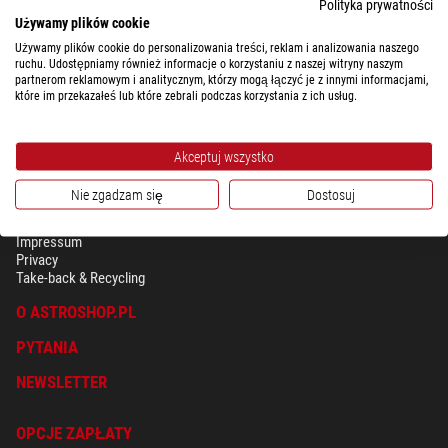
Polityka prywatności
Używamy plików cookie
Używamy plików cookie do personalizowania treści, reklam i analizowania naszego
ruchu. Udostępniamy również informacje o korzystaniu z naszej witryny naszym
partnerom reklamowym i analitycznym, którzy mogą łączyć je z innymi informacjami,
które im przekazałeś lub które zebrali podczas korzystania z ich usług.
Akceptuj wszystko
Nie zgadzam się
Dostosuj
BEZPIECZEŃSTWO & OCHRONA DANYCH OSOBISTYCH
Regulamin
Impressum
Privacy
Take-back & Recycling
O ASTROSHOP.PL
PYTANIA
NEWSLETTER
OPCJE ZAPŁATY