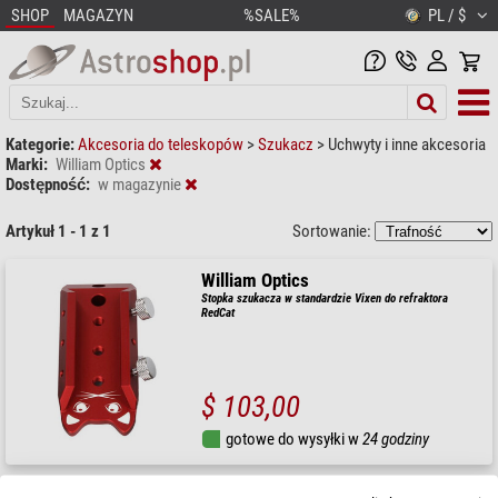
SHOP
MAGAZYN
%SALE%
PL / $
Kategorie:
Akcesoria do teleskopów
>
Szukacz
>
Uchwyty i inne akcesoria
Marki:
William Optics
Dostępność:
w magazynie
Artykuł 1 - 1 z 1
Sortowanie:
William Optics
Stopka szukacza w standardzie Vixen do refraktora
RedCat
$ 103,00
gotowe do wysyłki w
24 godziny