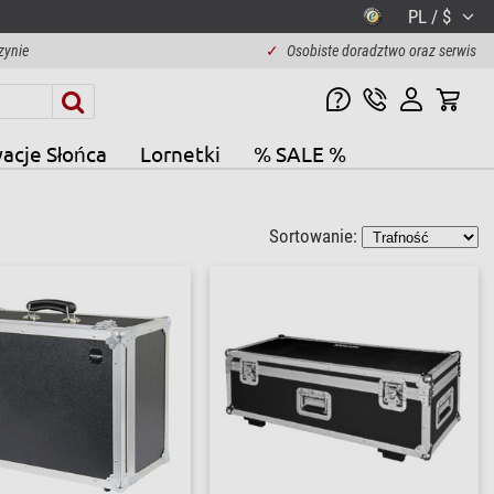
PL / $
zynie
✓
Osobiste doradztwo oraz serwis
acje Słońca
Lornetki
% SALE %
Sortowanie: