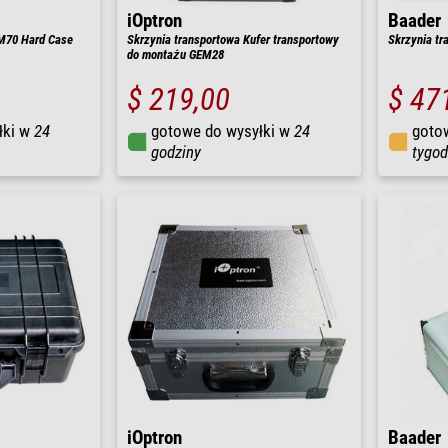
iOptron
Baader
EM70 Hard Case
Skrzynia transportowa Kufer transportowy
Skrzynia tr
do montażu GEM28
$ 219,00
$ 47
łki w
24
gotowe do wysyłki w
24
goto
godziny
tygod
iOptron
Baader