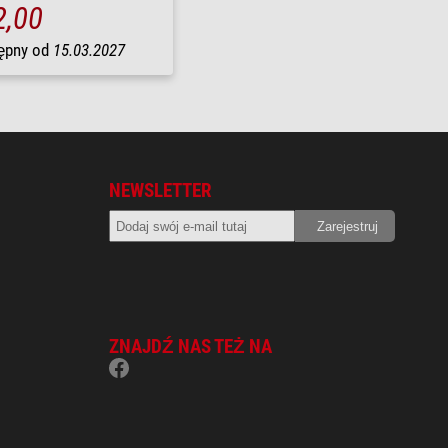
2,00
ępny od
15.03.2027
NEWSLETTER
ZNAJDŹ NAS TEŻ NA