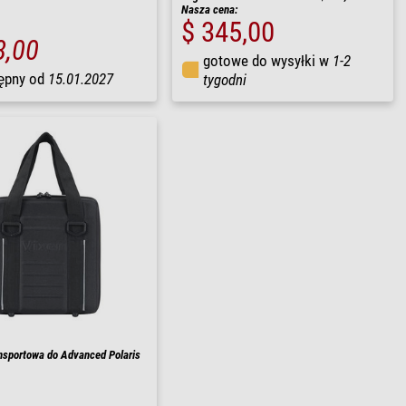
Nasza cena:
$ 345,00
8,00
gotowe do wysyłki w
1-2
ępny od
15.01.2027
tygodni
nsportowa do Advanced Polaris