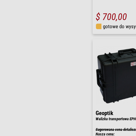
$ 700,00
gotowe do wysy
Geoptik
Walizka transportowa EP
Sugerowana cena detalicz
Nasza cena: