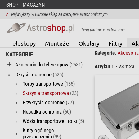
SHOP
MAGAZYN
✓
Największy w Europie sklep ze sprzętem astronomicznym
Twój partner w astronomii
Teleskopy
Montaże
Okulary
Filtry
Ak
Kategorie:
Akcesoria
KATEGORIE
Akcesoria do teleskopów
(2581)
Artykuł 1 - 23 z 23
Okrycia ochronne
(525)
Torby transportowe
(185)
Skrzynia transportowa
(23)
Przykrycia ochronne
(77)
Nasadka ochronna
(60)
Wózki transportowe i rolki
(5)
Kufry ogólnego
przeznaczenia
(99)