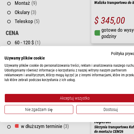
Montaż
(9)
Walizka transportowa do 
Okulary
(3)
$ 345,00
Teleskop
(5)
gotowe do wysy
CENA
godziny
60 - 120 $
(1)
120 - 170 $
(5)
Polityka pryw
Używamy plików cookie
170 - 230 $
(4)
Używamy plików cookie do personalizowania treści, reklam i analizowania naszego ruchu
230 - 350 $
(8)
Udostępniamy również informacje o korzystaniu z naszej witryny naszym partnerom
reklamowym i analitycznym, którzy mogą łączyć je z innymi informacjami, które im przek
350 - 580 $
(3)
lub które zebrali podczas korzystania z ich usług.
580 - 1.150 $
(2)
Akceptuj wszystko
DOSTĘPNOŚĆ
w magazynie
(10)
Nie zgadzam się
Dostosuj
w krótkim terminie
(10)
iOptron
w dłuższym terminie
(3)
Skrzynia transportowa Kuf
do montażu CEM26