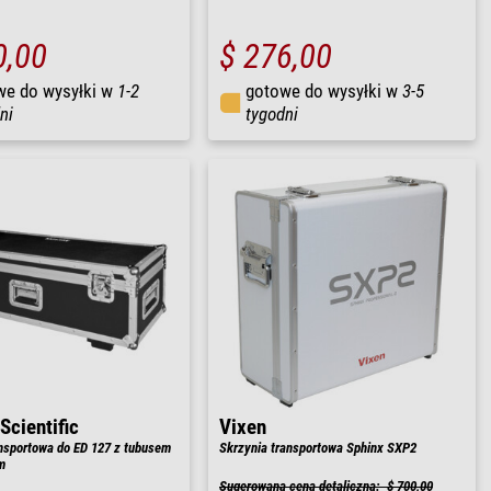
0,00
$ 276,00
we do wysyłki w
1-2
gotowe do wysyłki w
3-5
ni
tygodni
Scientific
Vixen
nsportowa do ED 127 z tubusem
Skrzynia transportowa Sphinx SXP2
m
Sugerowana cena detaliczna: $ 700,00