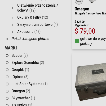
Ułatwienie przenoszenia /
Omegon
uchwyt
(12)
Skrzynia transportowa Wa
Okulary & Filtry
(12)
$ 129,00
Skrzynie transportowe
(4)
Wyprzedaż:
$ 79,00
Akcesoria
(48)
Pokaż kategorie główne
gotowe do wysy
godziny
MARKI
Baader
(3)
Explore Scientific
(2)
Geoptik
(1)
iOptron
(8)
Lunt Solar Systems
(1)
Omegon
(2)
Skywatcher
(1)
TS Optics
(1)