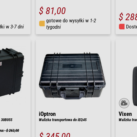
$ 81,00
$ 28
gotowe do wysyłki w
1-2
łki w
3-7 dni
Dost
tygodni
iOptron
Vixen
H 30B055
Walizka transportowa do iEQ45
Walizka tra
na: $ 263,00
$ 345,00