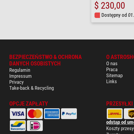
$ 230,00
Dostępny od
01
BEZPIECZEŃSTWO & OCHRONA
O ASTROSH
DANYCH OSOBISTYCH
O nas
Praca
Regulamin
Sitemap
Impressum
Links
Privacy
Take-back & Recycling
OPCJE ZAPŁATY
PRZESYŁKI
odstąp od um
Koszty przesy