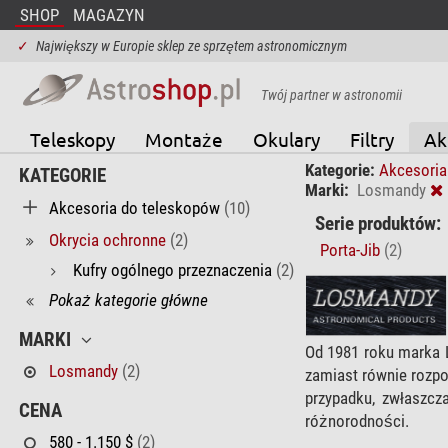
SHOP
MAGAZYN
✓
Największy w Europie sklep ze sprzętem astronomicznym
Twój partner w astronomii
Teleskopy
Montaże
Okulary
Filtry
Ak
Kategorie:
Akcesoria
KATEGORIE
Marki:
Losmandy
Akcesoria do teleskopów
(10)
Serie produktów:
Okrycia ochronne
(2)
Porta-Jib
(2)
Kufry ogólnego przeznaczenia
(2)
Pokaż kategorie główne
MARKI
Od 1981 roku marka
Losmandy
(2)
zamiast równie roz
przypadku, zwłaszc
CENA
różnorodności.
580 - 1.150 $
(2)