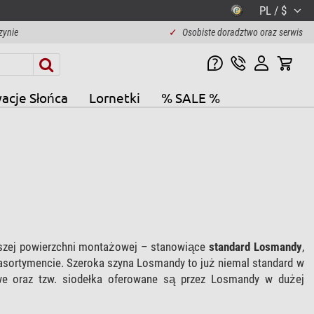
PL / $
zynie
✓
Osobiste doradztwo oraz serwis
acje Słońca
Lornetki
% SALE %
szej powierzchni montażowej – stanowiące
standard Losmandy
,
asortymencie. Szeroka szyna Losmandy to już niemal standard w
owe oraz tzw. siodełka oferowane są przez Losmandy w dużej