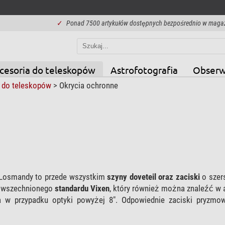
✓
Ponad 7500 artykułów dostępnych bezpośrednio w maga
cesoria do teleskopów
Astrofotografia
Obserw
 do teleskopów
>
Okrycia ochronne
 Losmandy to przede wszystkim
szyny doveteil oraz zaciski
o szer
powszechnionego
standardu Vixen
, który również można znaleźć w 
za w przypadku optyki powyżej 8". Odpowiednie zaciski pryzm