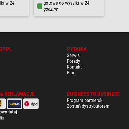
łki w
24
gotowe do wysyłki w
24
godziny
OP.PL
PYTANIA
Serwis
Porady
Kontakt
Blog
 & REKLAMACJE
BUSINESS TO BUSINESS
Program partnerski
Zostań dystrybutorem
owy tutaj
łki