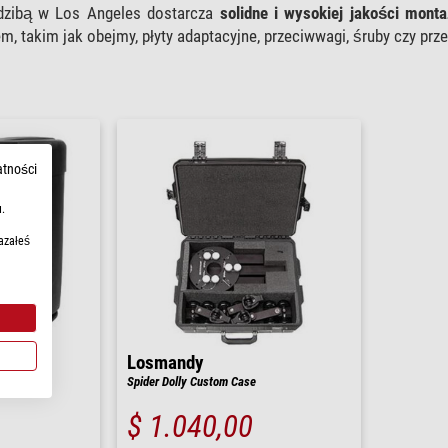
edzibą w Los Angeles dostarcza
solidne i wysokiej jakości mont
, takim jak obejmy, płyty adaptacyjne, przeciwwagi, śruby czy pr
atności
.
azałeś
Losmandy
s FLXTC
Spider Dolly Custom Case
$ 1.040,00