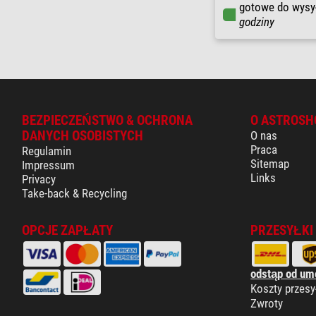
gotowe do wysy
godziny
BEZPIECZEŃSTWO & OCHRONA
O ASTROSH
DANYCH OSOBISTYCH
O nas
Praca
Regulamin
Sitemap
Impressum
Links
Privacy
Take-back & Recycling
OPCJE ZAPŁATY
PRZESYŁKI
odstąp od um
Koszty przesy
Zwroty