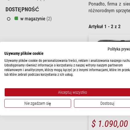
Ponadto, firma z si
DOSTĘPNOŚĆ
różnorodnym sprzętem
w magazynie
(2)
Artykuł 1 - 2 z 2
Polityka pryw
Używamy plików cookie
Używamy plików cookie do personalizowania treści, reklam i analizowania naszego ruchu
Udostępniamy również informacje o korzystaniu z naszej witryny naszym partnerom
reklamowym i analitycznym, którzy mogą łączyć je z innymi informacjami, które im przek
lub które zebrali podczas korzystania z ich usług.
Akceptuj wszystko
Nie zgadzam się
Dostosuj
Losmandy
FlexTrak Case with Wheel
$ 1.090,00