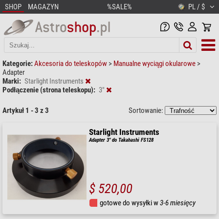
SHOP
MAGAZYN
%SALE%
PL / $
Kategorie:
Akcesoria do teleskopów
>
Manualne wyciągi okularowe
>
Adapter
Marki:
Starlight Instruments
Podłączenie (strona teleskopu):
3"
Artykuł 1 - 3 z 3
Sortowanie:
Starlight Instruments
Adapter 3" do Takahashi FS128
$ 520,00
gotowe do wysyłki w
3-6 miesięcy