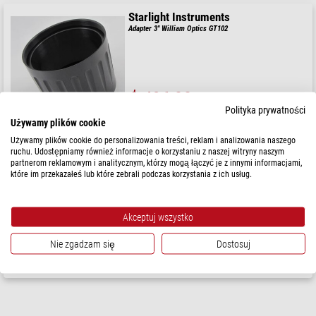
Starlight Instruments
Adapter 3" William Optics GT102
$ 496,00
Polityka prywatności
gotowe do wysyłki w
3-6 miesięcy
Używamy plików cookie
Używamy plików cookie do personalizowania treści, reklam i analizowania naszego
ruchu. Udostępniamy również informacje o korzystaniu z naszej witryny naszym
Starlight Instruments
partnerom reklamowym i analitycznym, którzy mogą łączyć je z innymi informacjami,
Adapter True 3,0"
które im przekazałeś lub które zebrali podczas korzystania z ich usług.
Akceptuj wszystko
Sugerowana cena detaliczna: $ 403,00
Nasza cena:
$ 263,00
Nie zgadzam się
Dostosuj
gotowe do wysyłki w
3-6 miesięcy