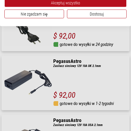
TS Optics
Akceptuj wszystko
Zasilacz sieciowy 12V / 6A
Nie zgadzam się
Dostosuj
$ 92,00
gotowe do wysyłki w
24 godziny
PegasusAstro
Zasilacz sieciowy 12V 10A UK 2.1mm
$ 92,00
gotowe do wysyłki w
1-2 tygodni
PegasusAstro
Zasilacz sieciowy 12V 10A USA 2.1mm