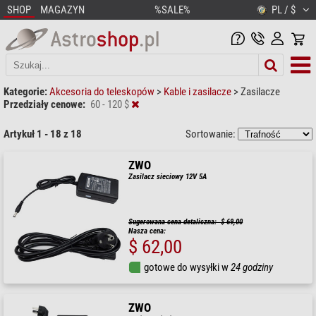
SHOP
MAGAZYN
%SALE%
PL / $
Kategorie:
Akcesoria do teleskopów
>
Kable i zasilacze
>
Zasilacze
Przedziały cenowe:
60 - 120 $
Artykuł 1 - 18 z 18
Sortowanie:
ZWO
Zasilacz sieciowy 12V 5A
Sugerowana cena detaliczna: $ 69,00
Nasza cena:
$ 62,00
gotowe do wysyłki w
24 godziny
ZWO