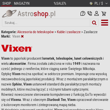
SHOP
MAGAZYN
%SALE%
PL / $
Kategorie:
Akcesoria do teleskopów
>
Kable i zasilacze
>
Zasilacze
Marki:
Vixen
Vixen
to japoński producent
lornetek, teleskopów, lunet celowniczych
i
wielu
akcesoriów
. Firma została założona w roku
1949
i nazwana na
cześć jednego z reniferów, które ciągną sanie Świętego Mikołaja.
Optykę
Vixen
można spotkać w sektorze premium. Imponuje ona wysoką
niezawodnością japońskiej produkcji. Wraz z montażem paralaktycznym o
nazwie
Sphinx
,
Vixen
ustanowił standard dla paralaktycznych montaży
mobilnych, które można łączyć z różnymi tubami optycznymi.
Również nowoczesne sterowanie komputerowe z funkcją GoTo wywodzi
się od
Vixena
. Wraz z obecnym
Starbook Ten
,
Vixen
opracował sterowanie
z kolorowym monitorem i zintegrowaną mapą nieba.
W dziedzinie astronomii amatorskiej,
Vixen
jest prawdziwą marką klasy