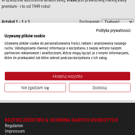
premium - i to od 1949 roku!
Artykuł 1 - 1 z 1
Sortowanie:
Polityka prywatności
Vixen
Używamy plików cookie
Zasilacz sieciowy Sphinx 12V / 3A
Używamy plików cookie do personalizowania treści, reklam i analizowania naszego
ruchu. Udostępniamy również informacje o korzystaniu z naszej witryny naszym
partnerom reklamowym i analitycznym, którzy mogą łączyć je z innymi informacjami,
które im przekazałeś lub które zebrali podczas korzystania z ich usług.
$ 149,00
Akceptuj wszystko
Dostępny od
15.01.2027
Nie zgadzam się
Dostosuj
BEZPIECZEŃSTWO & OCHRONA DANYCH OSOBISTYCH
Regulamin
Impressum