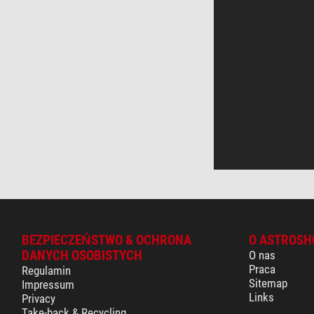
BEZPIECZEŃSTWO & OCHRONA
O ASTROSH
DANYCH OSOBISTYCH
O nas
Praca
Regulamin
Sitemap
Impressum
Links
Privacy
Take-back & Recycling