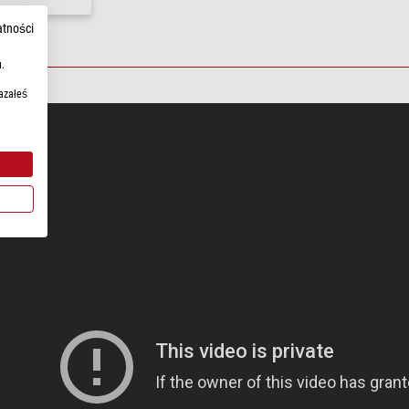
atności
.
azałeś