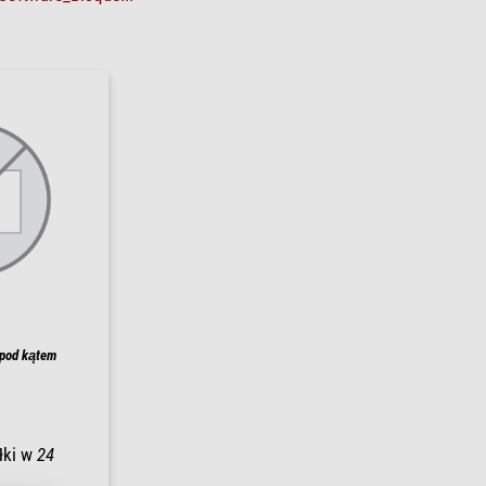
 pod kątem
łki w
24