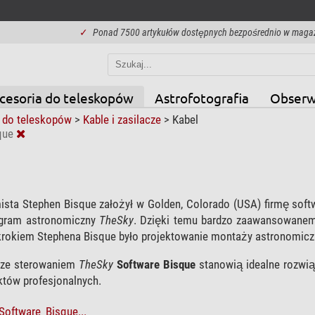
✓
Ponad 7500 artykułów dostępnych bezpośrednio w maga
cesoria do teleskopów
Astrofotografia
Obserw
 do teleskopów
>
Kable i zasilacze
>
Kabel
que
ista Stephen Bisque założył w Golden, Colorado (USA) firmę sof
ogram astronomiczny
TheSky
. Dzięki temu bardzo zaawansowane
krokiem Stephena Bisque było projektowanie montaży astronomicz
ze sterowaniem
TheSky
Software Bisque
stanowią idealne rozwią
któw profesjonalnych.
Software_Bisque...