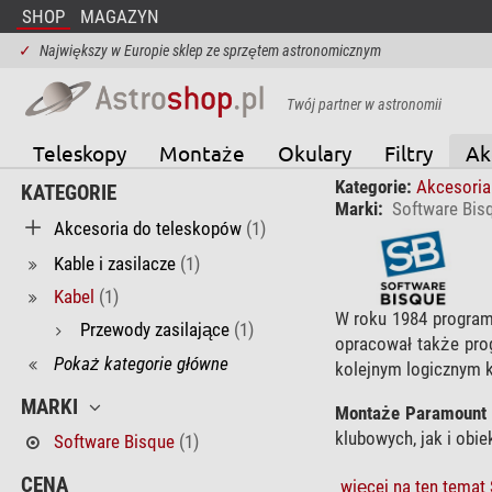
SHOP
MAGAZYN
✓
Największy w Europie sklep ze sprzętem astronomicznym
Twój partner w astronomii
Teleskopy
Montaże
Okulary
Filtry
Ak
Kategorie:
Akcesoria
KATEGORIE
Marki:
Software Bis
Akcesoria do teleskopów
(1)
Kable i zasilacze
(1)
Kabel
(1)
W roku 1984 program
Przewody zasilające
(1)
opracował także pr
Pokaż kategorie główne
kolejnym logicznym 
MARKI
Montaże Paramount
klubowych, jak i obie
Software Bisque
(1)
CENA
więcej na ten temat 