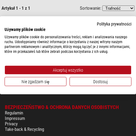
Artykuł 1 - 1 z 1
Sortowanie:
Starlight Instruments
Polityka prywatności
Kolimator laserowy UNI-Blug 2"
Używamy plików cookie
Używamy plików cookie do personalizowania treści, reklam i analizowania naszego
ruchu. Udostępniamy również informacje o korzystaniu z naszej witryny naszym
partnerom reklamowym i analitycznym, którzy mogą łączyć je z innymi informacjami,
które im przekazałeś lub które zebrali podczas korzystania z ich usług.
$ 276,00
gotowe do wysyłki w
3-6 miesięcy
Akceptuj wszystko
Nie zgadzam się
Dostosuj
BEZPIECZEŃSTWO & OCHRONA DANYCH OSOBISTYCH
Regulamin
Impressum
Privacy
Take-back & Recycling