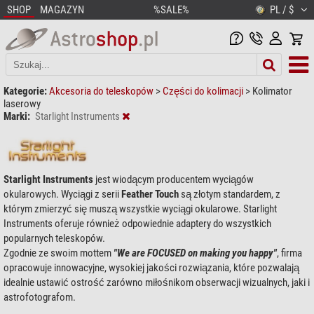
SHOP
MAGAZYN
%SALE%
PL / $
Kategorie:
Akcesoria do teleskopów
>
Części do kolimacji
>
Kolimator
laserowy
Marki:
Starlight Instruments
Starlight Instruments
jest wiodącym producentem wyciągów
okularowych. Wyciągi z serii
Feather Touch
są złotym standardem, z
którym zmierzyć się muszą wszystkie wyciągi okularowe. Starlight
Instruments oferuje również odpowiednie adaptery do wszystkich
popularnych teleskopów.
Zgodnie ze swoim mottem
"We are FOCUSED on making you happy"
, firma
opracowuje innowacyjne, wysokiej jakości rozwiązania, które pozwalają
idealnie ustawić ostrość zarówno miłośnikom obserwacji wizualnych, jaki i
astrofotografom.