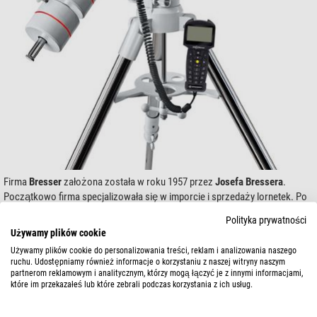
Firma
Bresser
założona została w roku 1957 przez
Josefa Bressera
.
Początkowo firma specjalizowała się w imporcie i sprzedaży lornetek. Po
śmierci Josefa Bressera, w roku 1979 firmę przejął jego syn,
Rolf Bresser
.
Polityka prywatności
Jego głównym zadaniem był rozwój techniczny i projektowanie nowych,
Używamy plików cookie
innowacyjnych produktów optycznych. Dziś,
Bresser
jest jednym z
Używamy plików cookie do personalizowania treści, reklam i analizowania naszego
wiodących dostawców produktów optycznych w całej Europie, a przez to
ruchu. Udostępniamy również informacje o korzystaniu z naszej witryny naszym
jednym z największych na świecie.
partnerom reklamowym i analitycznym, którzy mogą łączyć je z innymi informacjami,
które im przekazałeś lub które zebrali podczas korzystania z ich usług.
Jako część
Grupy JOC
,
Bresser
zajmuje się rozwojem, produkcją,
sprzedażą i marketingiem, a wszystko to pod jednym dachem. Ten układ jet
niezwykle nowoczesnym i obiecującym modelem.