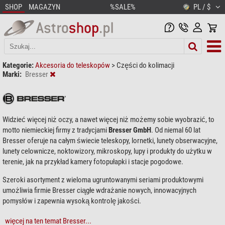
SHOP
MAGAZYN
%SALE%
PL / $
Kategorie:
Akcesoria do teleskopów
>
Części do kolimacji
Marki:
Bresser
Widzieć więcej niż oczy, a nawet więcej niż możemy sobie wyobrazić, to
motto niemieckiej firmy z tradycjami
Bresser GmbH
. Od niemal 60 lat
Bresser oferuje na całym świecie teleskopy, lornetki, lunety obserwacyjne,
lunety celownicze, noktowizory, mikroskopy, lupy i produkty do użytku w
terenie, jak na przykład kamery fotopułapki i stacje pogodowe.
Szeroki asortyment z wieloma ugruntowanymi seriami produktowymi
umożliwia firmie Bresser ciągłe wdrażanie nowych, innowacyjnych
pomysłów i zapewnia wysoką kontrolę jakości.
więcej na ten temat Bresser...