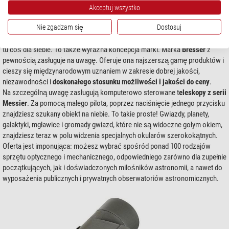
Akceptuj wszystko
Prawie żadna inna firma w branży nie może powiedzieć, że jej działalność
Nie zgadzam się
Dostosuj
jest tak szeroko zakrojona jak w przypadku firmy
Bresser
. Zarówno
początkujący jak i profesjonaliści, młodzi i starsi, w równym stopniu znajdą
tu coś dla siebie. To także wyraźna koncepcja marki. Marka
Bresser
z
pewnością zasługuje na uwagę. Oferuje ona najszerszą gamę produktów i
cieszy się międzynarodowym uznaniem w zakresie dobrej jakości,
niezawodności i
doskonałego stosunku możliwości i jakości do ceny
.
Na szczególną uwagę zasługują komputerowo sterowane t
eleskopy z serii
Messier
. Za pomocą małego pilota, poprzez naciśnięcie jednego przycisku
znajdziesz szukany obiekt na niebie. To takie proste! Gwiazdy, planety,
galaktyki, mgławice i gromady gwiazd, które nie są widoczne gołym okiem,
znajdziesz teraz w polu widzenia specjalnych okularów szerokokątnych.
Oferta jest imponująca: możesz wybrać spośród ponad 100 rodzajów
sprzętu optycznego i mechanicznego, odpowiedniego zarówno dla zupełnie
początkujących, jak i doświadczonych miłośników astronomii, a nawet do
wyposażenia publicznych i prywatnych obserwatoriów astronomicznych.