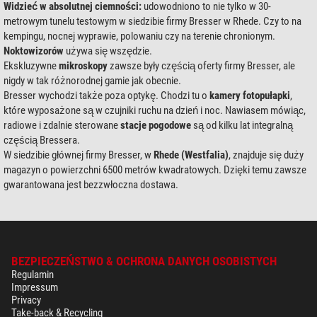
Widzieć w absolutnej ciemności:
udowodniono to nie tylko w 30-
metrowym tunelu testowym w siedzibie firmy Bresser w Rhede. Czy to na
kempingu, nocnej wyprawie, polowaniu czy na terenie chronionym.
Noktowizorów
używa się wszędzie.
Ekskluzywne
mikroskopy
zawsze były częścią oferty firmy Bresser, ale
nigdy w tak różnorodnej gamie jak obecnie.
Bresser wychodzi także poza optykę. Chodzi tu o
kamery fotopułapki
,
które wyposażone są w czujniki ruchu na dzień i noc. Nawiasem mówiąc,
radiowe i zdalnie sterowane
stacje pogodowe
są od kilku lat integralną
częścią Bressera.
W siedzibie głównej firmy Bresser, w
Rhede (Westfalia)
, znajduje się duży
magazyn o powierzchni 6500 metrów kwadratowych. Dzięki temu zawsze
gwarantowana jest bezzwłoczna dostawa.
BEZPIECZEŃSTWO & OCHRONA DANYCH OSOBISTYCH
Regulamin
Impressum
Privacy
Take-back & Recycling