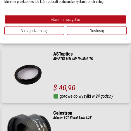
które im przekazałeś lub które zebrali podczas korzystania z ich usług.
Akceptuj wszystko
$ 101,00
Nie zgadzam się
Dostosuj
gotowe do wysyłki w
24 godziny
ASToptics
ADAPTER M56 (M) NA M48 (M)
$ 40,90
gotowe do wysyłki w
24 godziny
Celestron
Adapter SCT Visual Back 1,25"