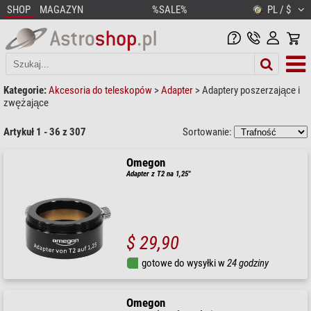
SHOP
MAGAZYN
%SALE%
PL / $
Kategorie:
Akcesoria do teleskopów
>
Adapter
>
Adaptery poszerzające i
zwężające
Artykuł 1 - 36 z 307
Sortowanie:
Omegon
Adapter z T2 na 1,25"
$ 29,90
gotowe do wysyłki w
24 godziny
Omegon