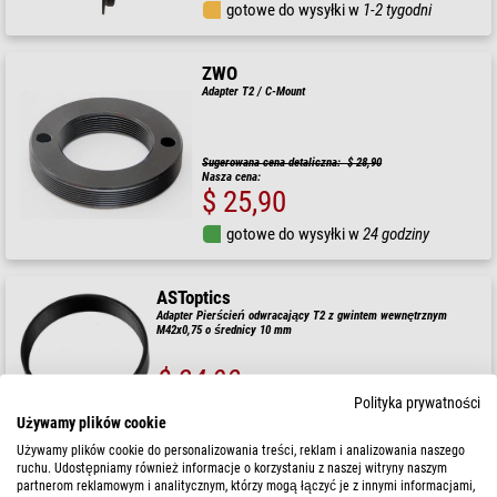
gotowe do wysyłki w
1-2 tygodni
ZWO
Adapter T2 / C-Mount
Sugerowana cena detaliczna: $ 28,90
Nasza cena:
$ 25,90
gotowe do wysyłki w
24 godziny
ASToptics
Adapter Pierścień odwracający T2 z gwintem wewnętrznym
M42x0,75 o średnicy 10 mm
$ 34,90
Polityka prywatności
gotowe do wysyłki w
24 godziny
Używamy plików cookie
Używamy plików cookie do personalizowania treści, reklam i analizowania naszego
ruchu. Udostępniamy również informacje o korzystaniu z naszej witryny naszym
Baader
partnerom reklamowym i analitycznym, którzy mogą łączyć je z innymi informacjami,
Adapter Zaciski okularowy ClickLock 1,25"/T-2i