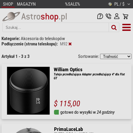
SHOP
MAGAZYN
%SALE%
PL / $
Kategorie:
Akcesoria do teleskopów
Podłączenie (strona teleskopu):
M92
Artykuł 1 - 3 z 3
Sortowanie:
William Optics
Tuleja przedłużająca Adapter przedłużający 4" dla Flat
GT
$ 115,00
gotowe do wysyłki w
24 godziny
PrimaLuceLab