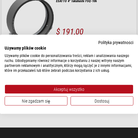
ESATTO 4" Takahashi FSQ-106
$ 191,00
gotowe do wysyłki w
1-2 tygodni
Polityka prywatności
Używamy plików cookie
Używamy plików cookie do personalizowania treści, reklam i analizowania naszego
PrimaLuceLab
ruchu. Udostępniamy również informacje o korzystaniu z naszej witryny naszym
ESATTO 4" Takahashi FSQ-106EDX
partnerom reklamowym i analitycznym, którzy mogą łączyć je z innymi informacjami,
które im przekazałeś lub które zebrali podczas korzystania z ich usług.
Akceptuj wszystko
$ 191,00
Nie zgadzam się
Dostosuj
gotowe do wysyłki w
1-2 tygodni