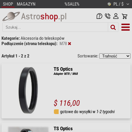
SHOP
MAGAZYN
%SALE%
PL / $
Kategorie:
Akcesoria do teleskopów
Podłączenie (strona teleskopu):
M78
Artykuł 1 - 2 z 2
Sortowanie:
TS Optics
Adapter M78 / M68
$ 116,00
gotowe do wysyłki w
1-2 tygodni
TS Optics