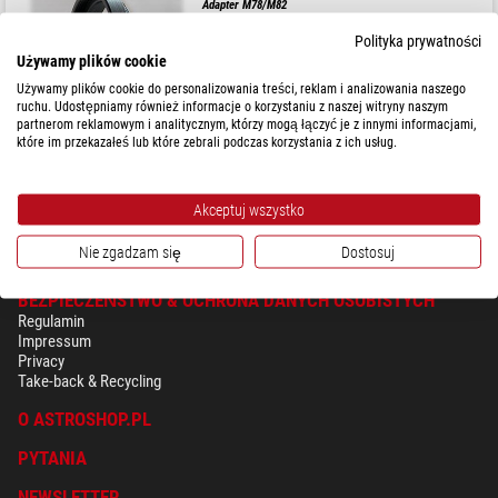
Adapter M78/M82
Polityka prywatności
Używamy plików cookie
Używamy plików cookie do personalizowania treści, reklam i analizowania naszego
$ 126,00
ruchu. Udostępniamy również informacje o korzystaniu z naszej witryny naszym
partnerom reklamowym i analitycznym, którzy mogą łączyć je z innymi informacjami,
które im przekazałeś lub które zebrali podczas korzystania z ich usług.
gotowe do wysyłki w
3-7 dni
Akceptuj wszystko
Nie zgadzam się
Dostosuj
BEZPIECZEŃSTWO & OCHRONA DANYCH OSOBISTYCH
Regulamin
Impressum
Privacy
Take-back & Recycling
O ASTROSHOP.PL
PYTANIA
NEWSLETTER