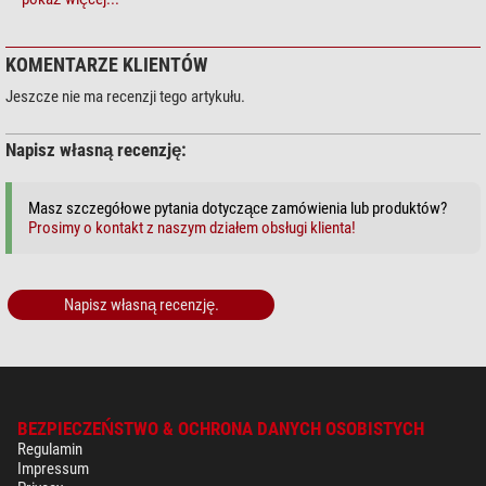
Konserwacja > Środek czyszczący (4)
Zoomion System czyszczący
KOMENTARZE KLIENTÓW
$ 1,90*
Jeszcze nie ma recenzji tego artykułu.
Napisz własną recenzję:
+ Inne akcesoria w tej kategorii: 3
Masz szczegółowe pytania dotyczące zamówienia lub produktów?
Konserwacja > Inne uwagi (2)
Prosimy o kontakt z naszym działem obsługi klienta!
Omegon Scireczka z
mikrofazy 20cm x 20cm
Napisz własną recenzję.
$ 6,90*
+ Inne akcesoria w tej kategorii: 1
*
Wszystkie ceny obejmują VAT, plus koszty przesyłki.
BEZPIECZEŃSTWO & OCHRONA DANYCH OSOBISTYCH
Regulamin
Impressum