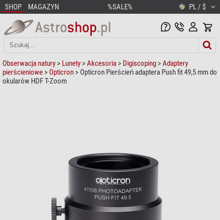
SHOP
MAGAZYN
%SALE%
PL / $
Obserwacja natury
>
Lunety
>
Akcesoria
>
Digiscoping
>
Adaptery
pierścieniowe
>
Opticron
> Opticron Pierścień adaptera Push fit 49,5 mm do
okularów HDF T-Zoom