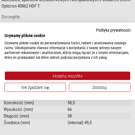
Opticron 40862 HDF T.
Szczegóły:
Zapewnia bezpieczne połączenie okularu Opticron zoom z
Polityka prywatności
lustrzankami, aparatami bezlusterkowymi i kompaktowymi.
Używamy plików cookie
pokaż więcej...
Połączenie na wcisk do okularu zoom Opticron 40862 HDF T
Używamy plików cookie do personalizowania treści, reklam i analizowania naszego
Dostarczany z dwoma pierścieniami pośrednimi: 44-42 mm z
ruchu. Udostępniamy również informacje o korzystaniu z naszej witryny naszym
partnerom reklamowym i analitycznym, którzy mogą łączyć je z innymi informacjami,
mocowaniem T oraz 44-28mm z połączeniem do aparatów
DANE TECHNICZNE
które im przekazałeś lub które zebrali podczas korzystania z ich usług.
kompaktowych i telekonweterów.
Do podłączenia lustrzanek konieczny jest pieścień T
Specyfika
Akceptuj wszystko
Dostarczane akcesoria: adaptery są dostarczane wraz z pierścieniem
Odporny na opryskanie wodą
tak
redukcyjnym 44~42/T oraz z pierścieniem 44~28 i kluczem imusowym.
Nie zgadzam się
Dostosuj
Ogólnie
key.
Waga (g)
49
Szerokość (mm)
58,5
Wysokość (mm)
66
Długość (mm)
38
Średnica (mm)
(internal) 49,5