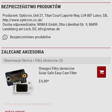
BEZPIECZEŃSTWO PRODUKTÓW
Producent:
Opticron, Unit 21, Titan Court Laporte Way, LU4 8EF Luton, GB,
http://www.opticron.co.uk/
Osoba odpowiedzialna:
NIMAX GmbH, Otto-Lilienthal-Str. 9, 86899
Landsberg am Lech, DE,
info@nimax.de
Bezpieczeństwo produktów
ZALECANE AKCESORIA
Obserwacje Słońca > Filtry słoneczne (3)
Omegon Filtry słoneczne
Solar Safe Easy Cam Filter
$ 6,90*
+ Inne akcesoria w tej kategorii: 2
pokaż więcej...