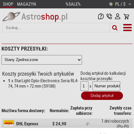
SHOP
MAGAZYN
%SALE%
PL / $
KOSZTY PRZESYŁKI:
Koszty przesyłki Twoich artykułów
Dodaj artykuł do kalkulacji
kosztów przesyłki
1
x StarLight Opto-Electronics Seria RL4-
x
74, 74 mm > 72 mm (59188)
Zapłata przy
Zwykły czas
Możliwa forma dostawy:
Normalnie:
odbiorze:
transferu:
1 dni roboczych
DHL Express
$ 24,90
-/-
(Po-Pi)