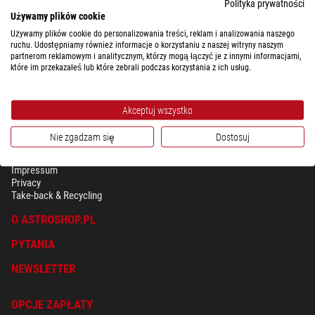
Polityka prywatności
Używamy plików cookie
Kompletny przegląd kosztów przesyłki według wagi i kraju docelowego.
Używamy plików cookie do personalizowania treści, reklam i analizowania naszego
ruchu. Udostępniamy również informacje o korzystaniu z naszej witryny naszym
partnerom reklamowym i analitycznym, którzy mogą łączyć je z innymi informacjami,
które im przekazałeś lub które zebrali podczas korzystania z ich usług.
Akceptuj wszystko
Nie zgadzam się
Dostosuj
BEZPIECZEŃSTWO & OCHRONA DANYCH OSOBISTYCH
Regulamin
Impressum
Privacy
Take-back & Recycling
O ASTROSHOP.PL
PYTANIA
NEWSLETTER
OPCJE ZAPŁATY