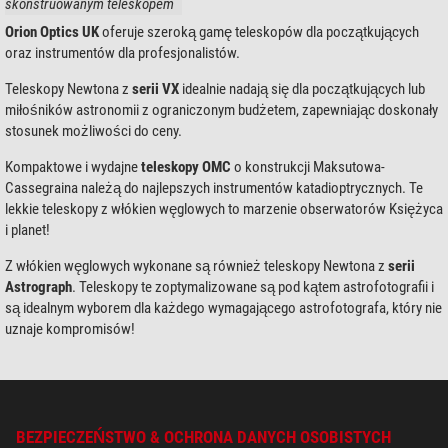
skonstruowanym teleskopem
Orion Optics UK
oferuje szeroką gamę teleskopów dla początkujących
oraz instrumentów dla profesjonalistów.
Teleskopy Newtona z
serii VX
idealnie nadają się dla początkujących lub
miłośników astronomii z ograniczonym budżetem, zapewniając doskonały
stosunek możliwości do ceny.
Kompaktowe i wydajne
teleskopy OMC
o konstrukcji Maksutowa-
Cassegraina należą do najlepszych instrumentów katadioptrycznych. Te
lekkie teleskopy z włókien węglowych to marzenie obserwatorów Księżyca
i planet!
Z włókien węglowych wykonane są również teleskopy Newtona z
serii
Astrograph
. Teleskopy te zoptymalizowane są pod kątem astrofotografii i
są idealnym wyborem dla każdego wymagającego astrofotografa, który nie
uznaje kompromisów!
BEZPIECZEŃSTWO & OCHRONA DANYCH OSOBISTYCH