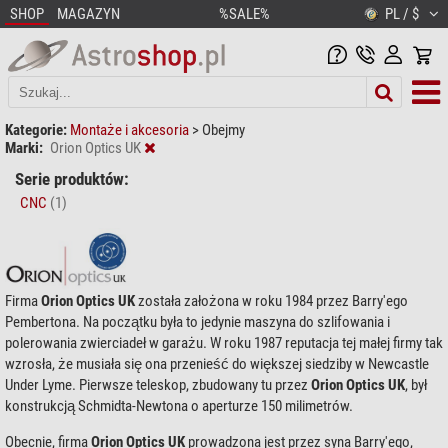
SHOP
MAGAZYN
%SALE%
PL / $
Kategorie:
Montaże i akcesoria
>
Obejmy
Marki:
Orion Optics UK
Serie produktów:
CNC
(1)
Firma
Orion Optics UK
została założona w roku 1984 przez Barry'ego
Pembertona. Na początku była to jedynie maszyna do szlifowania i
polerowania zwierciadeł w garażu. W roku 1987 reputacja tej małej firmy tak
wzrosła, że musiała się ona przenieść do większej siedziby w Newcastle
Under Lyme. Pierwsze teleskop, zbudowany tu przez
Orion Optics UK
, był
konstrukcją Schmidta-Newtona o aperturze 150 milimetrów.
Obecnie, firma
Orion Optics UK
prowadzona jest przez syna Barry'ego,