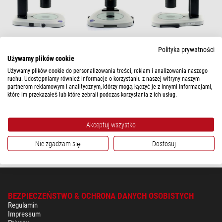
Artykuł 1 - 1 z 1
Sortowanie:
Polityka prywatności
Używamy plików cookie
Optika
Używamy plików cookie do personalizowania treści, reklam i analizowania naszego
Mikroskop stereoskopowy zoom SZR-180, trino, CMO, śr. 60 mm,
ruchu. Udostępniamy również informacje o korzystaniu z naszej witryny naszym
10x/23, 7,5x-135x, LED, click stop
partnerom reklamowym i analitycznym, którzy mogą łączyć je z innymi informacjami,
które im przekazałeś lub które zebrali podczas korzystania z ich usług.
Sugerowana cena detaliczna: $ 13.200,00
Nasza cena:
$ 11.900,00
Akceptuj wszystko
gotowe do wysyłki w
24 godziny
Nie zgadzam się
Dostosuj
BEZPIECZEŃSTWO & OCHRONA DANYCH OSOBISTYCH
Regulamin
Impressum