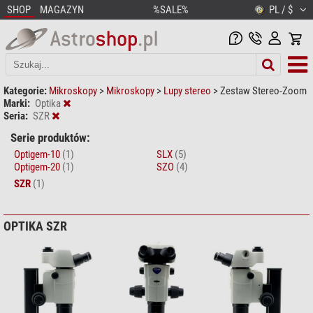
SHOP
MAGAZYN
%SALE%
PL / $
Kategorie:
Mikroskopy
>
Mikroskopy
>
Lupy stereo
>
Zestaw Stereo-Zoom
Marki:
Optika
Seria:
SZR
Serie produktów:
Optigem-10
(1)
SLX
(5)
Optigem-20
(1)
SZO
(4)
SZR
(1)
OPTIKA SZR