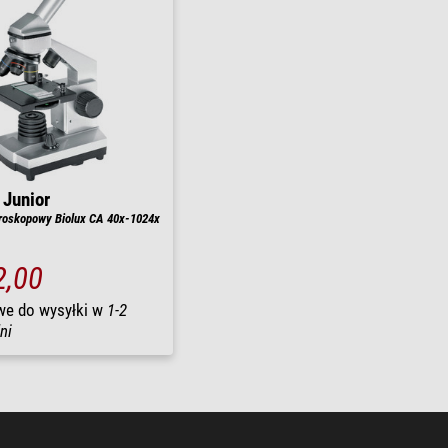
 Junior
roskopowy Biolux CA 40x-1024x
2,00
we do wysyłki w
1-2
ni