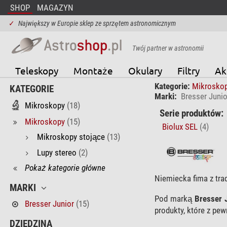
SHOP
MAGAZYN
✓
Największy w Europie sklep ze sprzętem astronomicznym
Twój partner w astronomii
Teleskopy
Montaże
Okulary
Filtry
Ak
Kategorie:
Mikrosko
KATEGORIE
Marki:
Bresser Junio
Mikroskopy
(18)
Serie produktów:
Mikroskopy
(15)
Biolux SEL
(4)
Mikroskopy stojące
(13)
Lupy stereo
(2)
Pokaż kategorie główne
Niemiecka fima z tra
MARKI
Pod marką
Bresser 
Bresser Junior
(15)
produkty, które z pe
DZIEDZINA