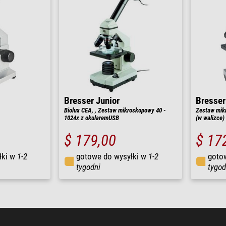
Bresser Junior
Bresser
Biolux CEA, , Zestaw mikroskopowy 40 -
Zestaw mik
1024x z okularemUSB
(w walizce)
$ 179,00
$ 17
łki w
1-2
gotowe do wysyłki w
1-2
goto
tygodni
tygod