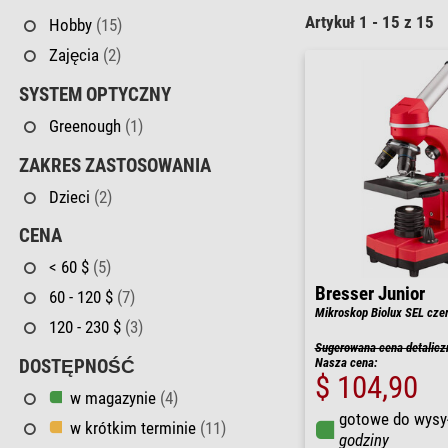
Artykuł 1 - 15 z 15
Hobby
(15)
Zajęcia
(2)
SYSTEM OPTYCZNY
Greenough
(1)
ZAKRES ZASTOSOWANIA
Dzieci
(2)
CENA
< 60 $
(5)
Bresser Junior
60 - 120 $
(7)
Mikroskop Biolux SEL cze
120 - 230 $
(3)
Sugerowana cena detalicz
Nasza cena:
DOSTĘPNOŚĆ
$ 104,90
w magazynie
(4)
gotowe do wysy
w krótkim terminie
(11)
godziny