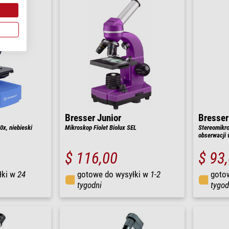
Bresser Junior
Bresser
x, niebieski
Mikroskop Fiolet Biolux SEL
Stereomikr
obserwacji 
$ 116,00
$ 93
łki w
24
gotowe do wysyłki w
1-2
goto
tygodni
tygod