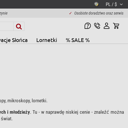
PL / $
zynie
✓
Osobiste doradztwo oraz serwis
acje Słońca
Lornetki
% SALE %
py, mikroskopy, lornetki.
ych i młodzieży
. Tu - w naprawdę niskiej cenie - znaleźć można
 świat.