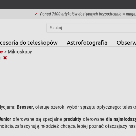
✓
Ponad 7500 artykułów dostępnych bezpośrednio w maga
cesoria do teleskopów
Astrofotografia
Obserw
py
>
Mikroskopy
r
dycjami:
Bresser,
oferuje szeroki wybór sprzętu optycznego: telesko
Junior
oferowane są specjalne
produkty
oferowane
dla najmłodsz
wnością zafascynują młodzież chcącą lepiej poznać otaczający nas