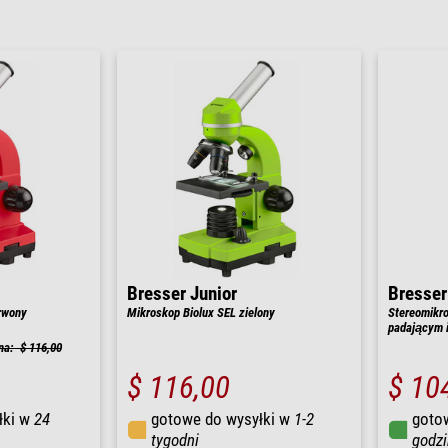
Bresser Junior
Bresser
rwony
Mikroskop Biolux SEL zielony
Stereomikr
padającym 
na: $ 116,00
$ 116,00
$ 10
łki w
24
gotowe do wysyłki w
1-2
goto
tygodni
godzi