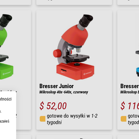
Bresser Junior
Bresser
x, zielony
Mikroskop 40x-640x, czerwony
Mikroskop B
atności
$ 52,00
$ 11
.
łki w
1-2
gotowe do wysyłki w
1-2
goto
azałeś
tygodni
tygod