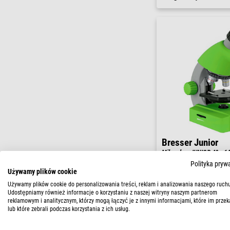
Bresser Junior
Mikroskop JUNIOR 40x-640
Polityka pryw
$ 52,00
Używamy plików cookie
Używamy plików cookie do personalizowania treści, reklam i analizowania naszego ruchu
gotowe do wysy
Udostępniamy również informacje o korzystaniu z naszej witryny naszym partnerom
reklamowym i analitycznym, którzy mogą łączyć je z innymi informacjami, które im przek
tygodni
lub które zebrali podczas korzystania z ich usług.